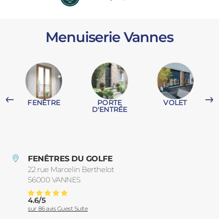
PORTAILS ET PORTILLONS
Menuiserie Vannes
CARPORTS
PVC
CLÔTURES
FENÊTRE
PORTE
VOLET
D'ENTRÉE
ALUMINIUM
FENÊTRES DU GOLFE
22 rue Marcelin Berthelot
56000
VANNES
France
4.6
/
5
Menuiserie Vannes
Note moyenne :
sur
86
avis Guest Suite