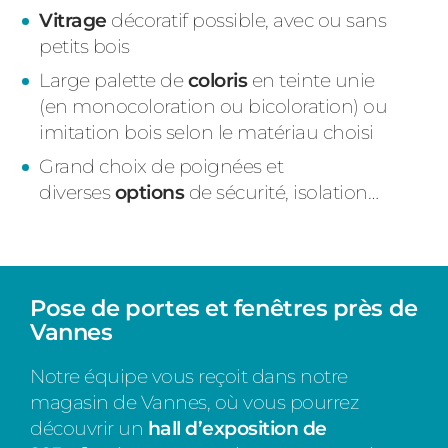
Vitrage
décoratif possible, avec ou sans
petits bois
Large palette de
coloris
en teinte unie
(en monocoloration ou bicoloration) ou
imitation bois selon le matériau choisi
Grand choix de poignées et
diverses
options
de sécurité, isolation…
Pose de portes et fenêtres
près de
Vannes
Notre équipe vous reçoit dans notre
magasin de Vannes, où vous pourrez
découvrir un
hall d’exposition de