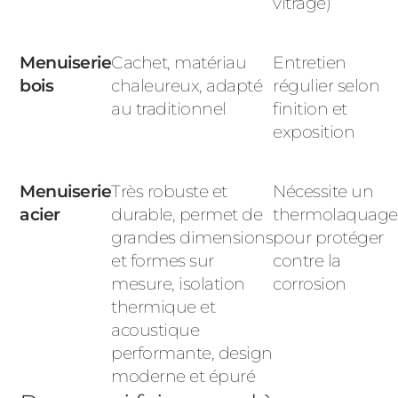
vitrage)
Menuiserie
Cachet, matériau
Entretien
bois
chaleureux, adapté
régulier selon
au traditionnel
finition et
exposition
Menuiserie
Très robuste et
Nécessite un
acier
durable, permet de
thermolaquage
grandes dimensions
pour protéger
et formes sur
contre la
mesure, isolation
corrosion
thermique et
acoustique
performante,
design
moderne et épuré