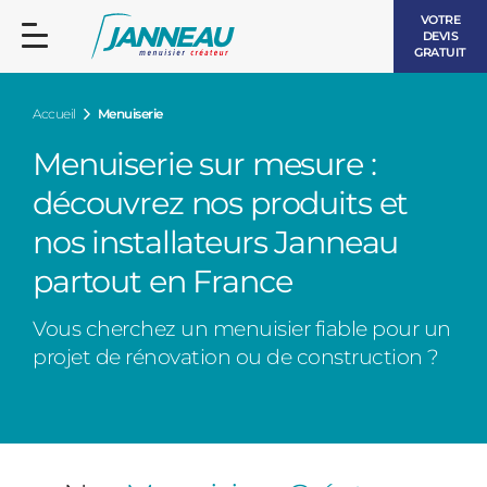
VOTRE
DEVIS
GRATUIT
Accueil
Menuiserie
Menuiserie sur mesure :
découvrez nos produits et
nos installateurs Janneau
FENÊTRES ET PORTES-FENÊTRES
LES CONTEMPORAINES
partout en France
BAIES VITRÉES
Vous cherchez un menuisier fiable pour un
LES INTEMPORELLES
PORTES D’ENTRÉE
projet de rénovation ou de construction ?
BOIS
VOLETS ROULANTS
LES LUMINEUSES
PERGOLAS