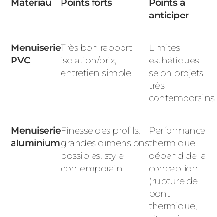
Matériau
Points forts
Points à
anticiper
Menuiserie
Très bon rapport
Limites
PVC
isolation/prix,
esthétiques
entretien simple
selon projets
très
contemporains
Menuiserie
Finesse des profils,
Performance
aluminium
grandes dimensions
thermique
possibles, style
dépend de la
contemporain
conception
(rupture de
pont
thermique,