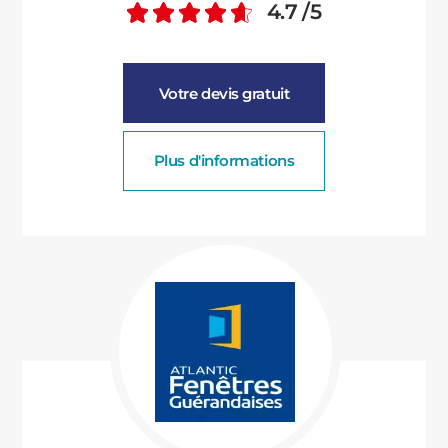
4.7
/5
Note moyenne :
Votre devis gratuit
Plus d'informations