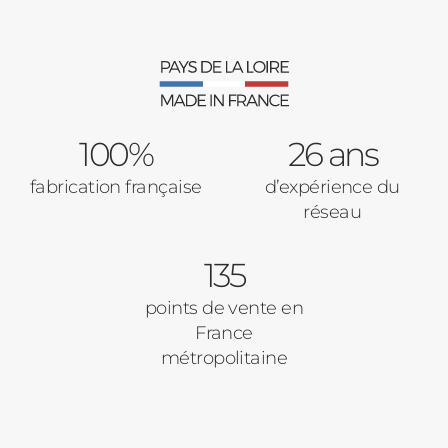
Moustiquaires
Verrière intérieures
Type de logement
100%
Baies Vitrées
26 ans
fabrication française
d’expérience du
Pavillon
réseau
Porte d'entrée
Appartement
135
Autre
Volets Roulants
points de vente en
France
Vos disponibilités
métropolitaine
Pergolas
Carports