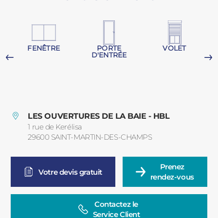
PORTAILS ET PORTILLONS
CARPORTS
PVC
FENÊTRE
PORTE
VOLET
D'ENTRÉE
CLÔTURES
G
LES OUVERTURES DE LA BAIE - HBL
1 rue de Kerélisa
29600
SAINT-MARTIN-DES-CHAMPS
France
ALUMINIUM
Prenez

Votre devis gratuit
rendez-vous
Contactez le

Service Client