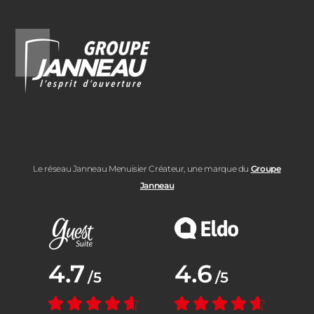
Le réseau Janneau Menuisier Créateur, une marque du
Groupe
Janneau
Note moyenne :
4.7
Note moyenne :
4.6
/5
/5