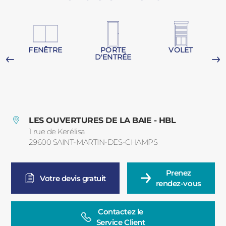
PORTAILS ET PORTILLONS
CARPORTS
PVC
FENÊTRE
PORTE
VOLET
D'ENTRÉE
CLÔTURES
G
LES OUVERTURES DE LA BAIE - HBL
1 rue de Kerélisa
29600
SAINT-MARTIN-DES-CHAMPS
France
ALUMINIUM
Prenez

Votre devis gratuit
rendez-vous
Contactez le

Service Client