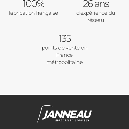
100%
Baies Vitrées
26 ans
fabrication française
d’expérience du
Pavillon
réseau
Porte d'entrée
Appartement
135
Autre
Volets Roulants
points de vente en
France
Vos disponibilités
métropolitaine
Pergolas
Carports
Cloture
Adresse des travaux