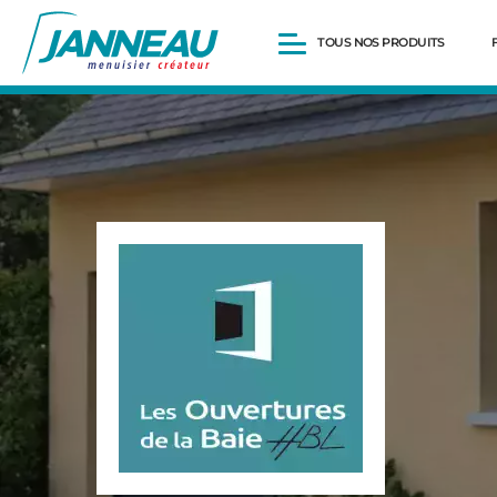
TOUS NOS PRODUITS
Fenêtres et Portes-fenêtres
Baies vitrées
Portes d’entrée
Volets roulants
Pergolas
Portails et portillons
Carports
Clôtures