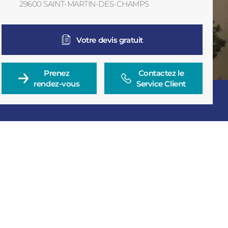
29600
SAINT-MARTIN-DES-CHAMPS
BL
France
Votre devis gratuit
Prenez

Contactez le

rendez-vous
Service Client
Consulter