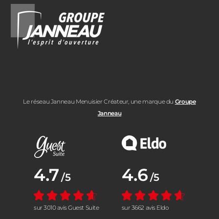
Le réseau Janneau Menuisier Créateur, une marque du
Groupe
Janneau
Note moyenne :
4.7
Note moyenne :
4.6
/5
/5
sur 3010 avis Guest Suite
sur 3662 avis Eldo