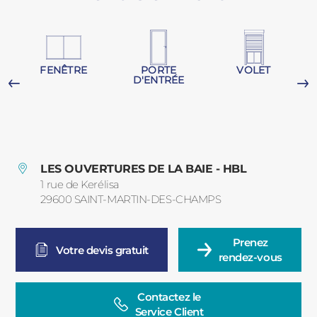
PORTAILS ET PORTILLONS
CARPORTS
PVC
FENÊTRE
PORTE
VOLET
D'ENTRÉE
CLÔTURES
G
LES OUVERTURES DE LA BAIE - HBL
1 rue de Kerélisa
29600
SAINT-MARTIN-DES-CHAMPS
France
ALUMINIUM
Prenez

Votre devis gratuit
rendez-vous
Contactez le

Service Client