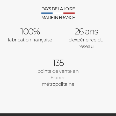
Verrière intérieures
Type de logement
100%
Baies Vitrées
26 ans
fabrication française
d’expérience du
Pavillon
réseau
Porte d'entrée
Appartement
135
Autre
Volets Roulants
points de vente en
France
Vos disponibilités
métropolitaine
Pergolas
Carports