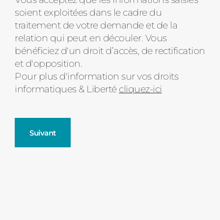
Message
soient exploitées dans le cadre du
d'état
traitement de votre demande et de la
relation qui peut en découler. Vous
bénéficiez d'un droit d’accès, de rectification
et d'opposition.
Pour plus d'information sur vos droits
informatiques & Liberté
cliquez-ici
Suivant
Fenêtres
Décrivez-nous votre projet
Précédent
Moustiquaires