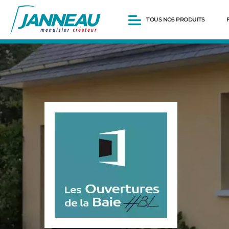
TOUS NOS PRODUITS
Fenêtres et Portes-fenêtres
Baies vitrées
Portes d’entrée
Volets roulants
Pergolas
Portails et portillons
Carports
Clôtures