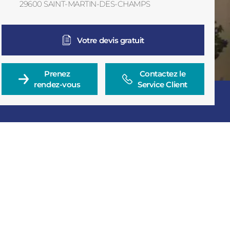
29600
SAINT-MARTIN-DES-CHAMPS
BL
France
Votre devis gratuit
Prenez

Contactez le

rendez-vous
Service Client
Consulter