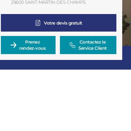
29600
SAINT-MARTIN-DES-CHAMPS
BL
France
Votre devis gratuit
Prenez

Contactez le

rendez-vous
Service Client
Consulter