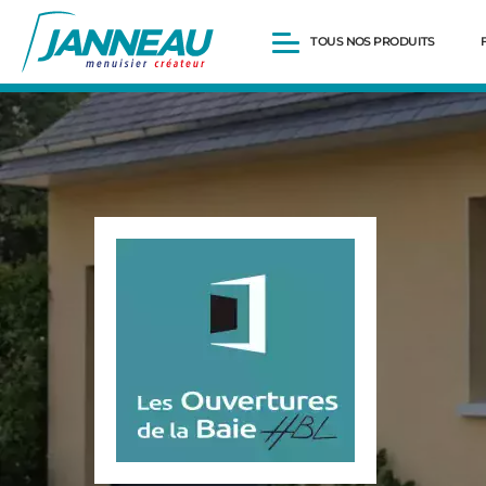
TOUS NOS PRODUITS
Fenêtres et Portes-fenêtres
Baies vitrées
Portes d’entrée
Volets roulants
Pergolas
Portails et portillons
Carports
Clôtures