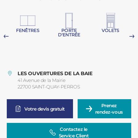
PORTAILS ET PORTILLONS
CARPORTS
PVC
FENÊTRES
PORTE
VOLETS
D'ENTRÉE
CLÔTURES
G
LES OUVERTURES DE LA BAIE
41 Avenue de la Mairie
22700
SAINT-QUAY-PERROS
France
ALUMINIUM
Prenez

Votre devis gratuit
rendez-vous
Contactez le

Service Client