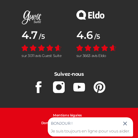
Note moyenne :
4.7
Note moyenne :
4.6
/5
/5
sur 3011 avis Guest Suite
sur 3663 avis Eldo
Suivez-nous
Facebook
Instagram
Youtube
Pinterest
Mentions légales
Données personnelles et cookies
BONJOUR !
Gestion des cookies
Je suis toujours en ligne pour vous aider.