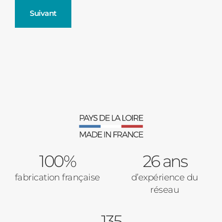
Suivant
Fenêtres
Décrivez-nous votre projet
Précédent
Moustiquaires
Verrière intérieures
Type de logement
100%
Baies Vitrées
26 ans
fabrication française
d’expérience du
Pavillon
réseau
Porte d'entrée
Appartement
135
Autre