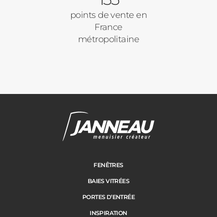
Volets Roulants
points de vente en
France
Vos disponibilités
métropolitaine
Pergolas
Carports
Cloture
Adresse des travaux
Portail
FENÊTRES
BAIES VITRÉES
Code Postal des travaux
PORTES D’ENTRÉE
Précédent
Suivant
INSPIRATION