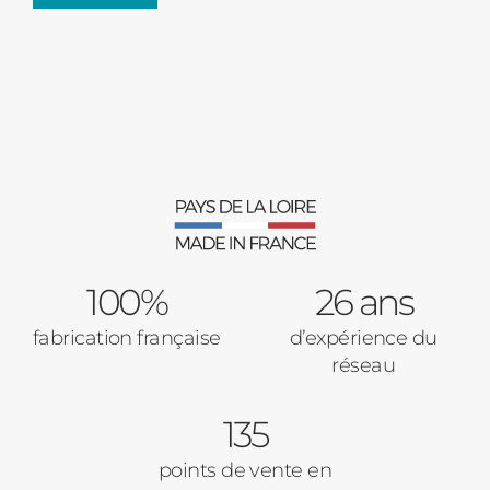
Fenêtres
Décrivez-nous votre projet
Précédent
Moustiquaires
Verrière intérieures
Type de logement
100%
Baies Vitrées
26 ans
fabrication française
d’expérience du
Pavillon
réseau
Porte d'entrée
Appartement
135
Autre
Volets Roulants
points de vente en