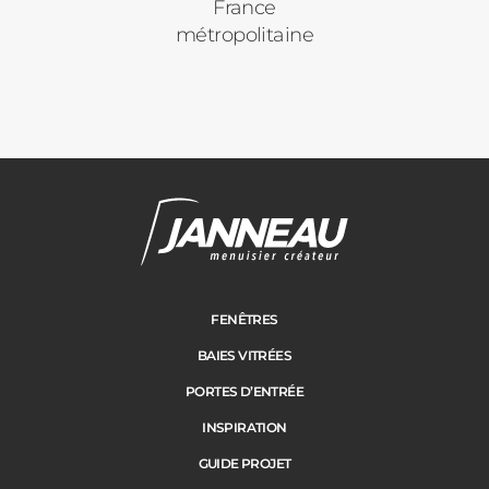
France
Vos disponibilités
métropolitaine
Pergolas
Carports
Cloture
Adresse des travaux
Portail
FENÊTRES
BAIES VITRÉES
Code Postal des travaux
PORTES D’ENTRÉE
Précédent
Suivant
INSPIRATION
GUIDE PROJET
Ville des travaux