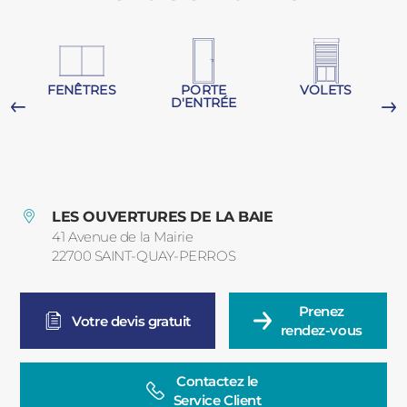
PORTAILS ET PORTILLONS
CARPORTS
PVC
FENÊTRES
PORTE
VOLETS
D'ENTRÉE
CLÔTURES
G
LES OUVERTURES DE LA BAIE
41 Avenue de la Mairie
22700
SAINT-QUAY-PERROS
France
ALUMINIUM
Prenez

Votre devis gratuit
rendez-vous
Contactez le

Service Client