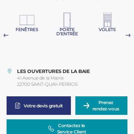
PORTAILS ET PORTILLONS
CARPORTS
PVC
FENÊTRES
PORTE
VOLETS
D'ENTRÉE
CLÔTURES
G
LES OUVERTURES DE LA BAIE
41 Avenue de la Mairie
22700
SAINT-QUAY-PERROS
France
ALUMINIUM
Prenez

Votre devis gratuit
rendez-vous
Contactez le

Service Client