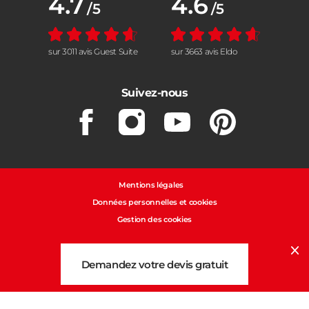
4.7
4.6
/5
/5
sur 3011 avis Guest Suite
sur 3663 avis Eldo
Suivez-nous
Facebook
Instagram
Youtube
Pinterest
Mentions légales
Données personnelles et cookies
Gestion des cookies
Cl
Demandez votre devis gratuit