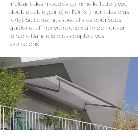
incluant des modèles comme le Jade (avec
double câble gainé) et l'On’x (muni des bras
forty). Sollicitez nos spécialistes pour vous
guider et affiner votre choix afin de trouver
le Store Banne le plus adapté à vos
aspirations