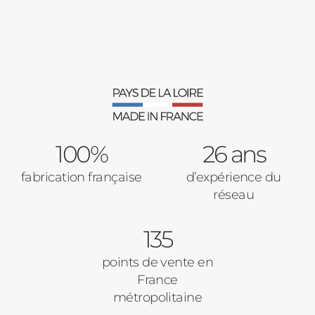
Décrivez-nous votre projet
Précédent
Moustiquaires
Verrière intérieures
Type de logement
100%
Baies Vitrées
26 ans
fabrication française
d’expérience du
Pavillon
réseau
Porte d'entrée
Appartement
135
Autre
Volets Roulants
points de vente en
France
Vos disponibilités
métropolitaine
Pergolas