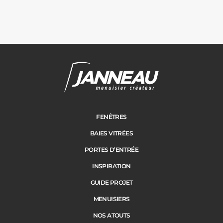
Carports
Cloture
Adresse des travaux
Portail
FENÊTRES
BAIES VITRÉES
Code Postal des travaux
PORTES D’ENTRÉE
Précédent
Suivant
INSPIRATION
GUIDE PROJET
Ville des travaux
MENUISIERS
NOS ATOUTS