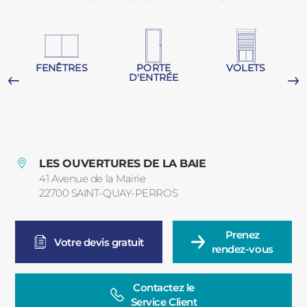
PORTAILS ET PORTILLONS
CARPORTS
PVC
FENÊTRES
PORTE
VOLETS
D'ENTRÉE
CLÔTURES
G
LES OUVERTURES DE LA BAIE
41 Avenue de la Mairie
22700
SAINT-QUAY-PERROS
France
ALUMINIUM
Prenez

Votre devis gratuit
rendez-vous
Contactez le

Service Client