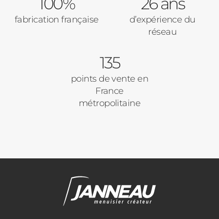
100%
Baies Vitrées
26 ans
fabrication française
d’expérience du
Pavillon
réseau
Porte d'entrée
Appartement
135
Autre
Volets Roulants
points de vente en
France
Vos disponibilités
métropolitaine
Pergolas
Carports
Cloture
Adresse des travaux
Portail