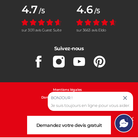
Note moyenne :
4.7
Note moyenne :
4.6
/5
/5
sur 3011 avis Guest Suite
sur 3663 avis Eldo
Suivez-nous
Facebook
Instagram
Youtube
Pinterest
Mentions légales
Données personnelles et cookies
BONJOUR !
Je suis toujours en ligne pour vous aider.
Gestion des cookies
1
Cl
Demandez votre devis gratuit