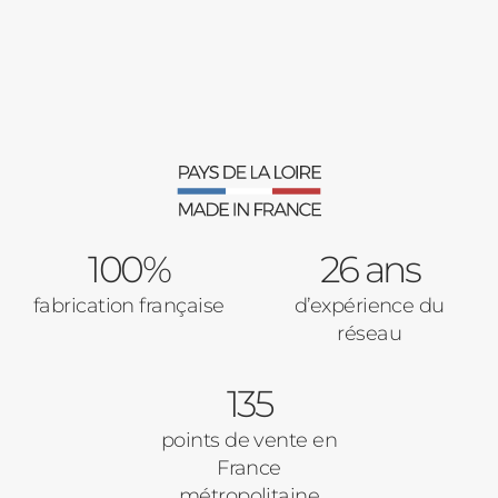
Fenêtres
Décrivez-nous votre projet
Précédent
Moustiquaires
Verrière intérieures
Type de logement
100%
Baies Vitrées
26 ans
fabrication française
d’expérience du
Pavillon
réseau
Porte d'entrée
Appartement
135
Autre
Volets Roulants
points de vente en
France
Vos disponibilités
métropolitaine