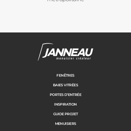
Pergolas
Carports
Cloture
Adresse des travaux
Portail
FENÊTRES
BAIES VITRÉES
Code Postal des travaux
PORTES D’ENTRÉE
Précédent
Suivant
INSPIRATION
GUIDE PROJET
Ville des travaux
MENUISIERS