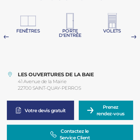
PORTAILS ET PORTILLONS
CARPORTS
PVC
FENÊTRES
PORTE
VOLETS
D'ENTRÉE
CLÔTURES
G
LES OUVERTURES DE LA BAIE
41 Avenue de la Mairie
22700
SAINT-QUAY-PERROS
France
ALUMINIUM
Prenez

Votre devis gratuit
rendez-vous
Contactez le

Service Client