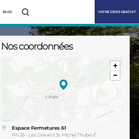
VOTRE DEVIS GRATUIT
BLOG
Rechercher
Nos coordonnées
+
−
marrer
Espace Fermetures 61
RN 26 - Les Graviers St-Michel Thubeuf