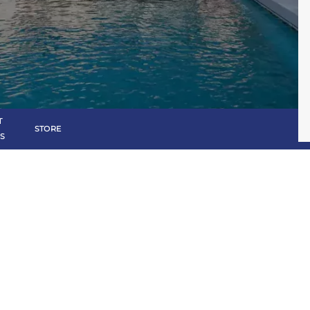
Consulter
T
STORE
S
Découvrez