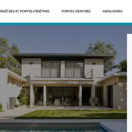
FENÊTRES ET PORTES-FENÊTRES
PORTES D'ENTRÉE
MENUISIERS
Dé
res 61