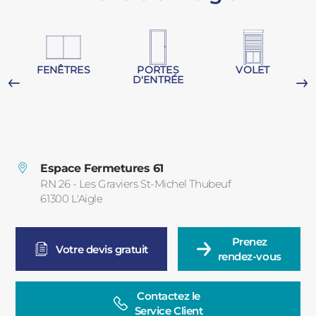
PORTAILS ET PORTILLONS
CARPORTS
PVC
FENÊTRES
PORTES
VOLET
D'ENTRÉE
CLÔTURES
Espace Fermetures 61
RN 26 - Les Graviers St-Michel Thubeuf
61300
L'Aigle
France
ALUMINIUM
Prenez

Votre devis gratuit
rendez-vous
Contactez le

Service Client