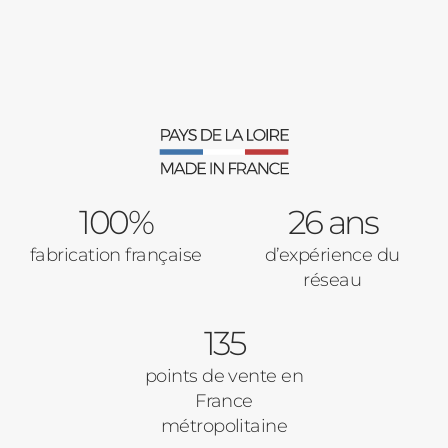
Décrivez-nous votre projet
Précédent
Moustiquaires
Verrière intérieures
Type de logement
100%
Baies Vitrées
26 ans
fabrication française
d’expérience du
Pavillon
réseau
Porte d'entrée
Appartement
135
Autre
Volets Roulants
points de vente en
France
Vos disponibilités
métropolitaine
Pergolas