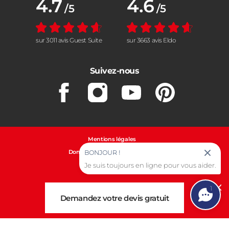
4.7
4.6
/5
/5
sur 3011 avis Guest Suite
sur 3663 avis Eldo
Suivez-nous
Facebook
Instagram
Youtube
Pinterest
Mentions légales
Données personnelles et cookies
BONJOUR !
Gestion des cookies
Je suis toujours en ligne pour vous aider.
1
Cl
Demandez votre devis gratuit