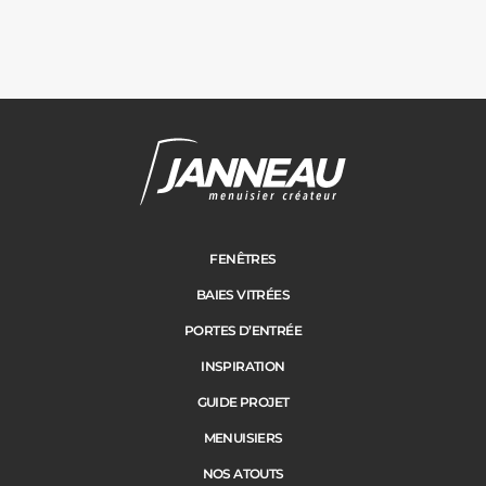
Carports
Cloture
Adresse des travaux
Portail
FENÊTRES
BAIES VITRÉES
Code Postal des travaux
PORTES D’ENTRÉE
Précédent
Suivant
INSPIRATION
GUIDE PROJET
Ville des travaux
MENUISIERS
NOS ATOUTS