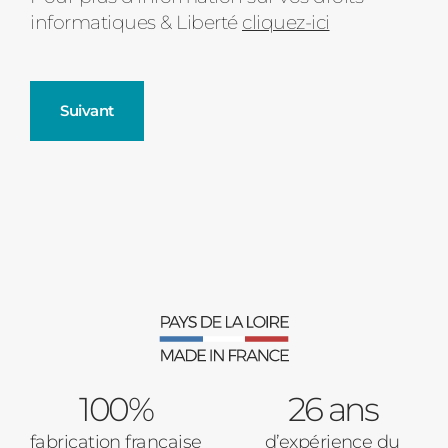
informatiques & Liberté
cliquez-ici
Suivant
Fenêtres
Décrivez-nous votre projet
Précédent
Moustiquaires
Verrière intérieures
Type de logement
100%
Baies Vitrées
26 ans
fabrication française
d’expérience du
Pavillon