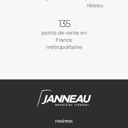
réseau
Porte d'entrée
Appartement
135
Autre
Volets Roulants
points de vente en
France
Vos disponibilités
métropolitaine
Pergolas
Carports
Cloture
Adresse des travaux
Portail
FENÊTRES