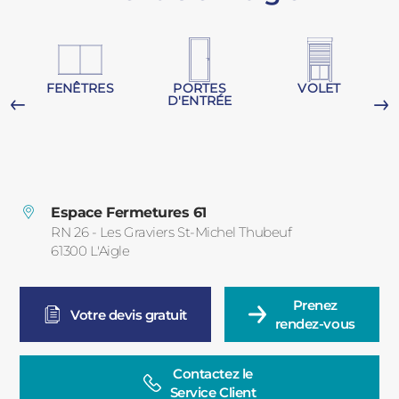
PORTAILS ET PORTILLONS
CARPORTS
PVC
FENÊTRES
PORTES
VOLET
D'ENTRÉE
CLÔTURES
Espace Fermetures 61
RN 26 - Les Graviers St-Michel Thubeuf
61300
L'Aigle
France
ALUMINIUM
Prenez

Votre devis gratuit
rendez-vous
Contactez le

Service Client