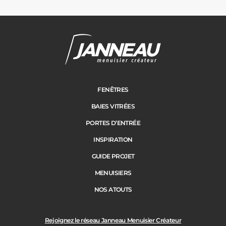
Carports
Cloture
Adresse des travaux
Portail
FENÊTRES
BAIES VITRÉES
Code Postal des travaux
PORTES D’ENTRÉE
Précédent
Suivant
INSPIRATION
GUIDE PROJET
Ville des travaux
MENUISIERS
NOS ATOUTS
Rejoignez le réseau Janneau Menuisier Créateur