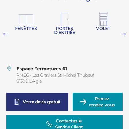
PORTAILS ET PORTILLONS
CARPORTS
PVC
FENÊTRES
PORTES
VOLET
D'ENTRÉE
CLÔTURES
Espace Fermetures 61
RN 26 - Les Graviers St-Michel Thubeuf
61300
L'Aigle
France
ALUMINIUM
Prenez

Votre devis gratuit
rendez-vous
Contactez le

Service Client