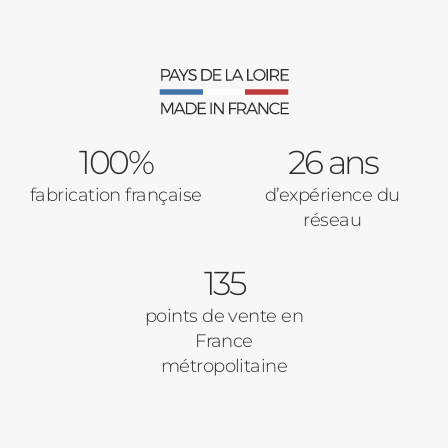
Moustiquaires
Verrière intérieures
Type de logement
100%
Baies Vitrées
26 ans
fabrication française
d’expérience du
Pavillon
réseau
Porte d'entrée
Appartement
135
Autre
Volets Roulants
points de vente en
France
Vos disponibilités
métropolitaine
Pergolas