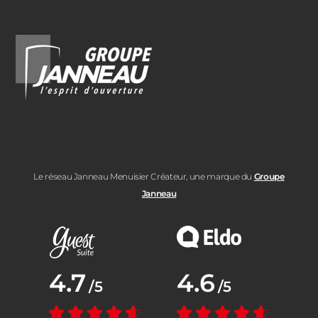
Le réseau Janneau Menuisier Créateur, une marque du
Groupe
Janneau
Note moyenne :
4.7
Note moyenne :
4.6
/5
/5