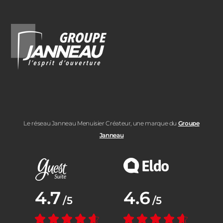
Le réseau Janneau Menuisier Créateur, une marque du
Groupe
Janneau
Note moyenne :
4.7
Note moyenne :
4.6
/5
/5