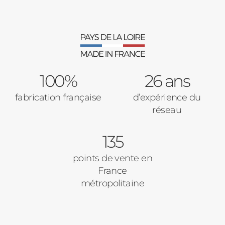
Moustiquaires
Verrière intérieures
Type de logement
100%
Baies Vitrées
26 ans
fabrication française
d’expérience du
Pavillon
réseau
Porte d'entrée
Appartement
135
Autre
Volets Roulants
points de vente en
France
Vos disponibilités
métropolitaine
Pergolas