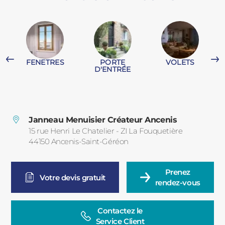
PORTAILS ET PORTILLONS
CARPORTS
PVC
FENETRES
PORTE
VOLETS
CLÔTURES
D'ENTRÉE
G
Janneau Menuisier Créateur Ancenis
15 rue Henri Le Chatelier - ZI La Fouquetière
44150
Ancenis-Saint-Géréon
France
ALUMINIUM
Prenez

Votre devis gratuit
rendez-vous
Contactez le

Service Client