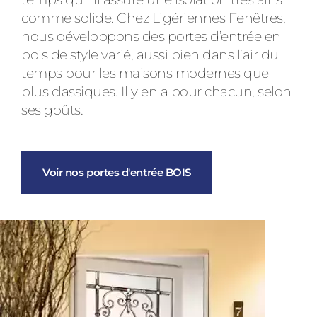
comme solide. Chez Ligériennes Fenêtres,
nous développons des portes d’entrée en
bois de style varié, aussi bien dans l’air du
temps pour les maisons modernes que
plus classiques. Il y en a pour chacun, selon
ses goûts.
Voir nos portes d'entrée BOIS