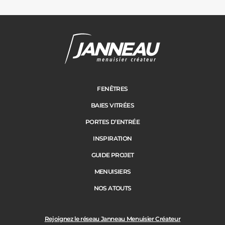
Carports
Cloture
Adresse des travaux
Portail
FENÊTRES
BAIES VITRÉES
Code Postal des travaux
PORTES D’ENTRÉE
Précédent
Suivant
INSPIRATION
GUIDE PROJET
Ville des travaux
MENUISIERS
NOS ATOUTS
Rejoignez le réseau Janneau Menuisier Créateur