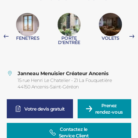
PORTAILS ET PORTILLONS
CARPORTS
PVC
FENETRES
PORTE
VOLETS
CLÔTURES
D'ENTRÉE
G
Janneau Menuisier Créateur Ancenis
15 rue Henri Le Chatelier - ZI La Fouquetière
44150
Ancenis-Saint-Géréon
France
ALUMINIUM
Prenez

Votre devis gratuit
rendez-vous
Contactez le

Service Client