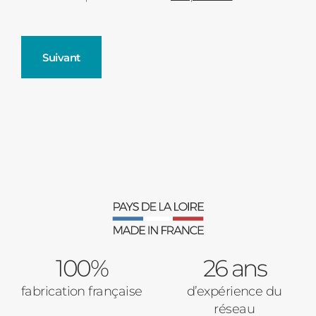
Suivant
Fenêtres
Décrivez-nous votre projet
Précédent
Moustiquaires
Verrière intérieures
Type de logement
100%
Baies Vitrées
26 ans
fabrication française
d’expérience du
Pavillon
réseau