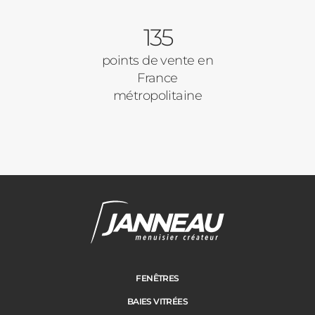
Porte d'entrée
Appartement
135
Autre
Volets Roulants
points de vente en
France
Vos disponibilités
métropolitaine
Pergolas
Carports
Cloture
Adresse des travaux
Portail
FENÊTRES
BAIES VITRÉES
Code Postal des travaux