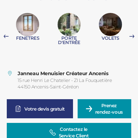
PORTAILS ET PORTILLONS
CARPORTS
PVC
FENETRES
PORTE
VOLETS
CLÔTURES
D'ENTRÉE
G
Janneau Menuisier Créateur Ancenis
15 rue Henri Le Chatelier - ZI La Fouquetière
44150
Ancenis-Saint-Géréon
France
ALUMINIUM
Prenez

Votre devis gratuit
rendez-vous
Contactez le

Service Client