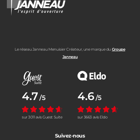
Le réseau Janneau Menuisier Créateur, une marque du
Groupe
Janneau
Note moyenne :
4.7
Note moyenne :
4.6
/5
/5
sur 3011 avis Guest Suite
sur 3663 avis Eldo
Suivez-nous