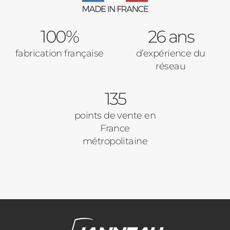
Type de logement
100%
Baies Vitrées
26 ans
fabrication française
d’expérience du
Pavillon
réseau
Porte d'entrée
Appartement
135
Autre
Volets Roulants
points de vente en
France
Vos disponibilités
métropolitaine
Pergolas
Carports
Cloture