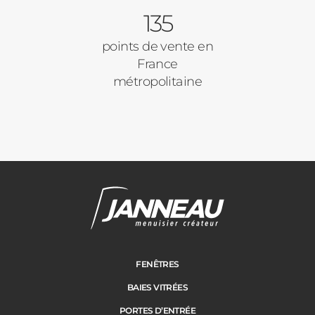
135
Autre
Volets Roulants
points de vente en
France
Vos disponibilités
métropolitaine
Pergolas
Carports
Cloture
Adresse des travaux
Portail
FENÊTRES
BAIES VITRÉES
Code Postal des travaux
PORTES D’ENTRÉE