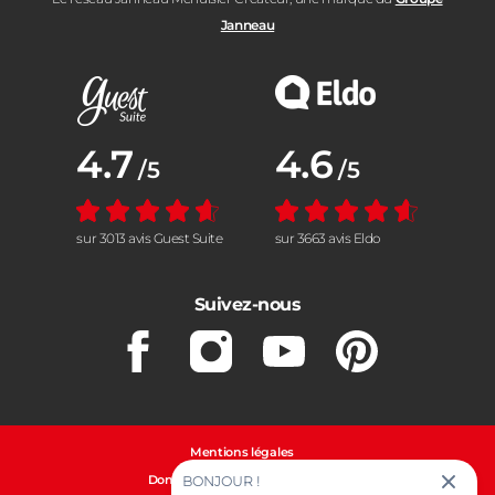
Janneau
Note moyenne :
4.7
Note moyenne :
4.6
/5
/5
sur 3013 avis Guest Suite
sur 3663 avis Eldo
Suivez-nous
Facebook
Instagram
Youtube
Pinterest
Mentions légales
Données personnelles et cookies
BONJOUR !