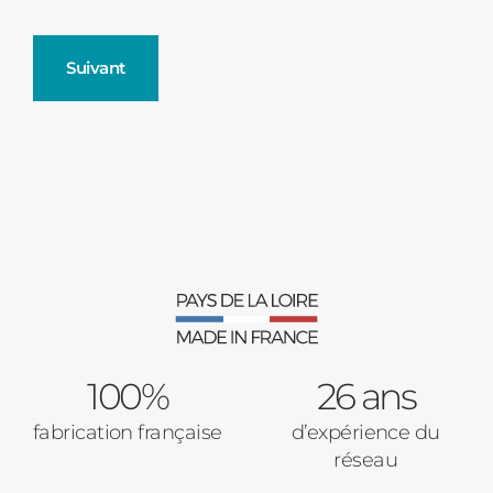
Suivant
Fenêtres
Décrivez-nous votre projet
Précédent
Moustiquaires
Verrière intérieures
Type de logement
100%
Baies Vitrées
26 ans
fabrication française
d’expérience du
Pavillon
réseau
Porte d'entrée
Appartement