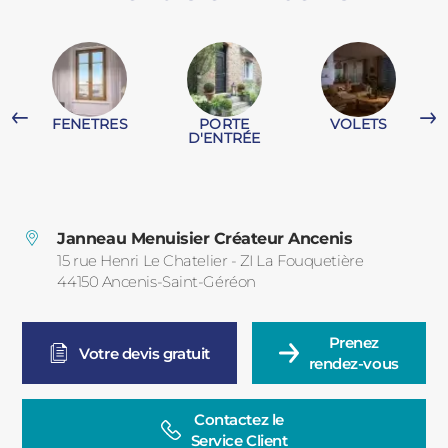
PORTAILS ET PORTILLONS
CARPORTS
PVC
FENETRES
PORTE
VOLETS
CLÔTURES
D'ENTRÉE
G
Janneau Menuisier Créateur Ancenis
15 rue Henri Le Chatelier - ZI La Fouquetière
44150
Ancenis-Saint-Géréon
France
ALUMINIUM
Prenez

Votre devis gratuit
rendez-vous
Contactez le

Service Client