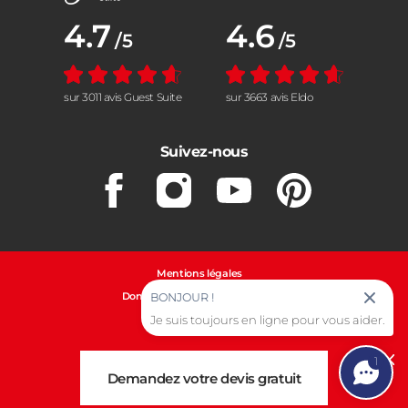
Note moyenne :
4.7
Note moyenne :
4.6
/5
/5
sur 3011 avis Guest Suite
sur 3663 avis Eldo
Suivez-nous
Facebook
Instagram
Youtube
Pinterest
Mentions légales
Données personnelles et cookies
BONJOUR !
Gestion des cookies
Je suis toujours en ligne pour vous aider.
1
Cl
Demandez votre devis gratuit