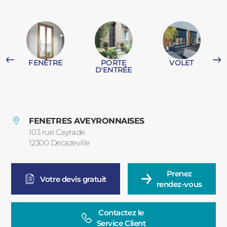
PORTAILS ET PORTILLONS
CARPORTS
PVC
FENÊTRE
PORTE
VOLET
CLÔTURES
D'ENTRÉE
FENETRES AVEYRONNAISES
103 rue Cayrade
12300
Decazeville
France
ALUMINIUM
Prenez

Votre devis gratuit
rendez-vous
Contactez le

Service Client