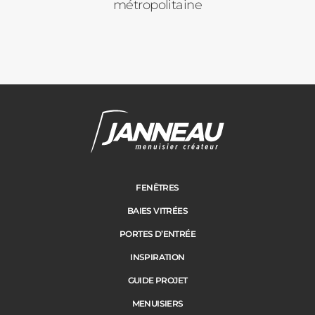
métropolitaine
Pergolas
Carports
Cloture
Adresse des travaux
Portail
FENÊTRES
BAIES VITRÉES
Code Postal des travaux
PORTES D’ENTRÉE
Précédent
Suivant
INSPIRATION
GUIDE PROJET
Ville des travaux
MENUISIERS