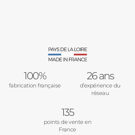
Fenêtres
Décrivez-nous votre projet
Précédent
Moustiquaires
Verrière intérieures
Type de logement
100%
Baies Vitrées
26 ans
fabrication française
d’expérience du
Pavillon
réseau
Porte d'entrée
Appartement
135
Autre
Volets Roulants
points de vente en
France
Vos disponibilités