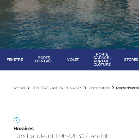
PORTE
PORTE
GARAGE ,
FENÊTRE
VOLET
STORES
D'ENTRÉE
PORTAIL ,
CLÔTURE
Accueil
FENETRES AVEYRONNAISES
Porte entrée
Porte d'entr
Horaires
Lundi au Jeudi 09h-12h30 / 14h-18h