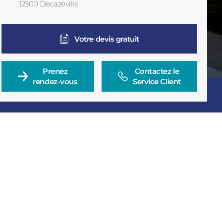
12300
Decazeville
France
Votre devis gratuit
Prenez

Contactez le

rendez-vous
Service Client
Consulter