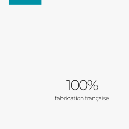
Fenêtres
Décrivez-nous votre projet
Précédent
Moustiquaires
Verrière intérieur
Type de logement
100%
Baies Vitrées
Pavillon
fabrication française
Appartement
Autre
Porte d'entrée
Vos disponibilités