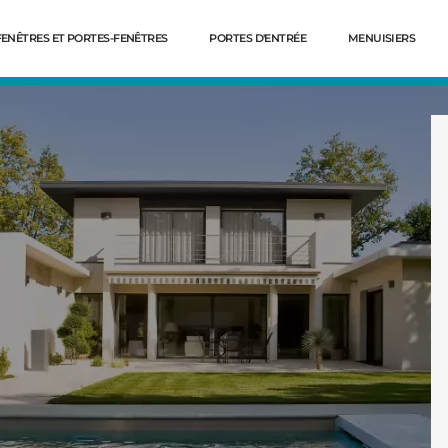
FENÊTRES ET PORTES-FENÊTRES
PORTES D'ENTRÉE
MENUISIERS
Dé
EYRONNAISES