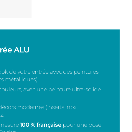
trée ALU
ok de votre entrée avec des peintures
ets métalliques).
uleurs, avec une peinture ultra-solide
décors modernes (inserts inox,
z.
-mesure
100 % française
pour une pose