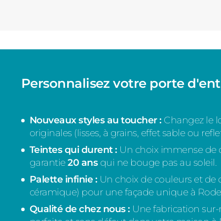
Personnalisez votre porte d'en
Nouveaux styles au toucher :
Changez le lo
originales (lisses, à grains, effet sable ou refl
Teintes qui durent :
Un choix immense de co
garantie
20 ans
qui ne bouge pas au soleil.
Palette infinie :
Un choix de couleurs et de 
céramique) pour une façade unique à Rode
Qualité de chez nous :
Une fabrication sur