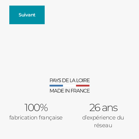
Suivant
Fenêtres
Décrivez-nous votre projet
Précédent
Moustiquaires
Verrière intérieures
Type de logement
100%
Baies Vitrées
26 ans
fabrication française
d’expérience du
Pavillon
réseau
Porte d'entrée
Appartement