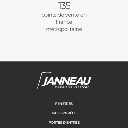
135
Autre
Volets Roulants
points de vente en
France
Vos disponibilités
métropolitaine
Pergolas
Carports
Cloture
Adresse des travaux
Portail
FENÊTRES
BAIES VITRÉES
Code Postal des travaux
PORTES D’ENTRÉE
Précédent
Suivant