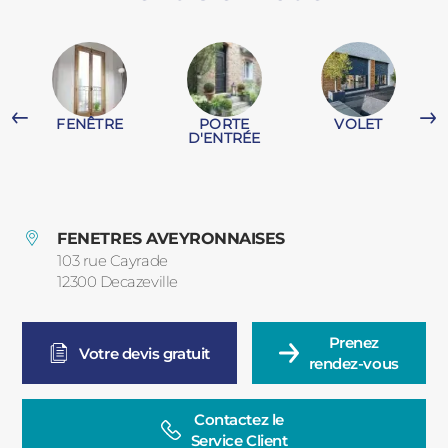
PORTAILS ET PORTILLONS
CARPORTS
PVC
FENÊTRE
PORTE
VOLET
CLÔTURES
D'ENTRÉE
FENETRES AVEYRONNAISES
103 rue Cayrade
12300
Decazeville
France
ALUMINIUM
Prenez

Votre devis gratuit
rendez-vous
Contactez le

Service Client