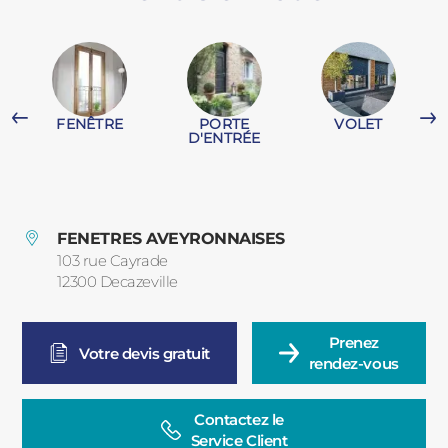
PORTAILS ET PORTILLONS
CARPORTS
PVC
FENÊTRE
PORTE
VOLET
CLÔTURES
D'ENTRÉE
FENETRES AVEYRONNAISES
103 rue Cayrade
12300
Decazeville
France
ALUMINIUM
Prenez

Votre devis gratuit
rendez-vous
Contactez le

Service Client