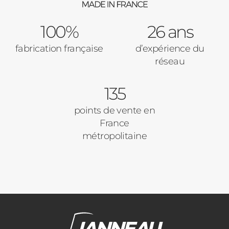
Type de logement
100%
Baies Vitrées
26 ans
fabrication française
d’expérience du
Pavillon
réseau
Porte d'entrée
Appartement
135
Autre
Volets Roulants
points de vente en
France
Vos disponibilités
métropolitaine
Pergolas
Carports
Cloture