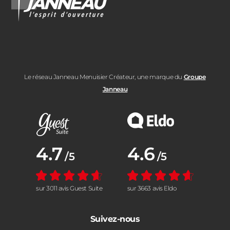
Le réseau Janneau Menuisier Créateur, une marque du
Groupe
Janneau
Note moyenne :
4.7
Note moyenne :
4.6
/5
/5
sur 3011 avis Guest Suite
sur 3663 avis Eldo
Suivez-nous