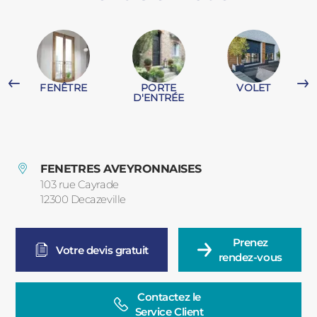
PORTAILS ET PORTILLONS
CARPORTS
PVC
FENÊTRE
PORTE
VOLET
CLÔTURES
D'ENTRÉE
FENETRES AVEYRONNAISES
103 rue Cayrade
12300
Decazeville
France
ALUMINIUM
Prenez

Votre devis gratuit
rendez-vous
Contactez le

Service Client