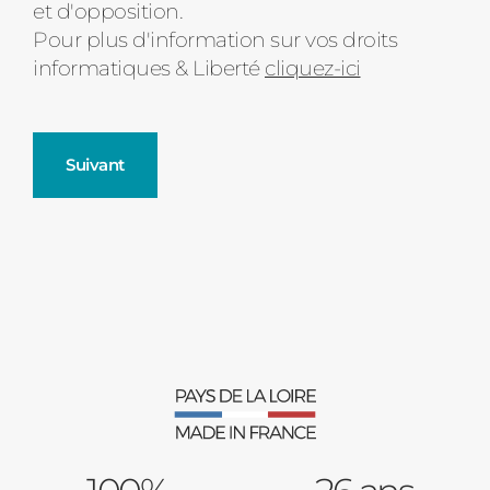
et d'opposition.
Pour plus d'information sur vos droits
informatiques & Liberté
cliquez-ici
Suivant
Fenêtres
Décrivez-nous votre projet
Précédent
Moustiquaires
Verrière intérieures
Type de logement
Baies Vitrées