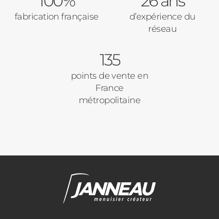
100%
26 ans
fabrication française
d’expérience du
Pavillon
réseau
Porte d'entrée
Appartement
135
Autre
Volets Roulants
points de vente en
France
Vos disponibilités
métropolitaine
Pergolas
Carports
Cloture
Adresse des travaux
Portail