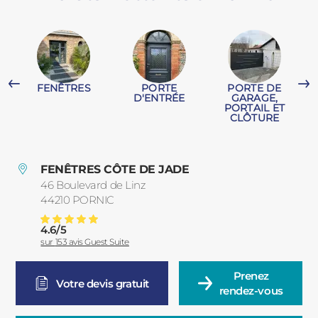
PORTAILS ET PORTILLONS
CARPORTS
PVC
FENÊTRES
PORTE
PORTE DE
CLÔTURES
T
D'ENTRÉE
GARAGE,
PORTAIL ET
CLÔTURE
FENÊTRES CÔTE DE JADE
46 Boulevard de Linz
44210
PORNIC
France
ALUMINIUM
4.6
/
5
Volets Battants à Pornic
Note moyenne :
sur
153
avis Guest Suite
Prenez

Votre devis gratuit
rendez-vous