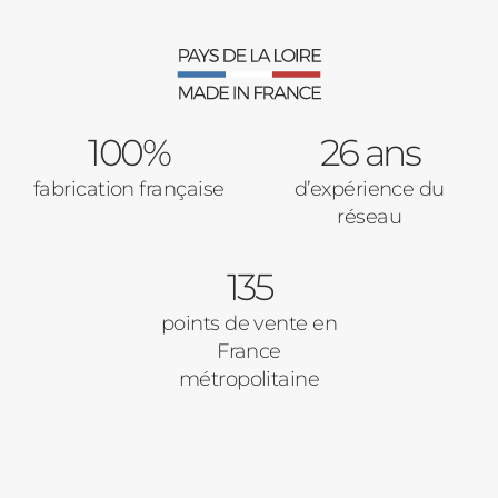
Verrière intérieures
Type de logement
100%
Baies Vitrées
26 ans
fabrication française
d’expérience du
Pavillon
réseau
Porte d'entrée
Appartement
135
Autre
Volets Roulants
points de vente en
France
Vos disponibilités
métropolitaine
Pergolas
Carports