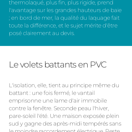
thermolaqué, plus fin, plus rigide, prend
l'avantage sur les grandes hauteurs de baie
; en bord de mer, la qualité du laquage fait
toute la différence, et le sujet mérite d'être
posé clairement au devis.
Le volets battants en PVC
L'isolation, elle, tient au principe même du
battant : une fois fermé, le vantail
emprisonne une lame d'air immobile
contre la fenêtre. Seconde peau l'hiver,
pare-soleil l'été. Une maison exposée plein
sud y gagne des après-midi tempérés sans
le moindre raccordement électrique. Reste