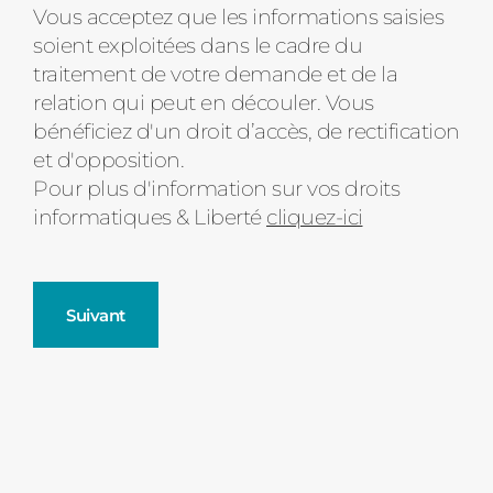
Message
Vous acceptez que les informations saisies
soient exploitées dans le cadre du
d'état
traitement de votre demande et de la
relation qui peut en découler. Vous
bénéficiez d'un droit d’accès, de rectification
et d'opposition.
Pour plus d'information sur vos droits
informatiques & Liberté
cliquez-ici
Suivant
Fenêtres
Décrivez-nous votre projet
Précédent
Moustiquaires