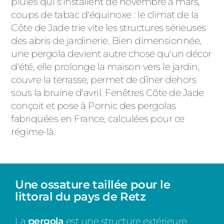
pluies qui s'installent de novembre à mars,
coups de tabac d'équinoxe : le climat de la
Côte de Jade trie vite les structures sérieuses
des abris de jardinerie. Bien dimensionnée,
une pergola devient autre chose qu'un décor
d'été, elle prolonge la maison vers le jardin,
couvre la terrasse, permet de dîner dehors
sous la bruine d'avril. Fenêtres Côte de Jade
conçoit et pose à Pornic des pergolas
fabriquées en France, calculées pour ce
régime-là.
Une ossature taillée pour le
littoral du pays de Retz
La
pergola
est une structure extérieure