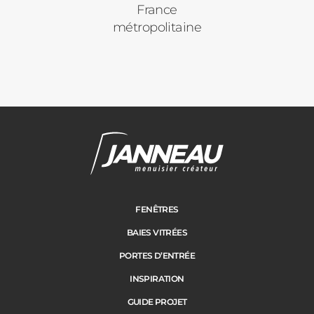
France
Vos disponibilités
métropolitaine
Pergolas
Carports
Cloture
Adresse des travaux
Portail
FENÊTRES
BAIES VITRÉES
Code Postal des travaux
PORTES D’ENTRÉE
Précédent
Suivant
INSPIRATION
GUIDE PROJET
Ville des travaux