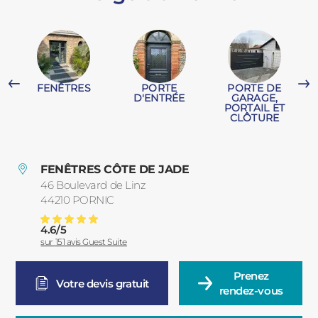
PORTAILS ET PORTILLONS
CARPORTS
PVC
FENÊTRES
PORTE
PORTE DE
CLÔTURES
T
D'ENTRÉE
GARAGE,
PORTAIL ET
CLÔTURE
FENÊTRES CÔTE DE JADE
46 Boulevard de Linz
44210
PORNIC
France
ALUMINIUM
4.6
/
5
Pergola à Pornic
Note moyenne :
sur
151
avis Guest Suite
Prenez

Votre devis gratuit
rendez-vous