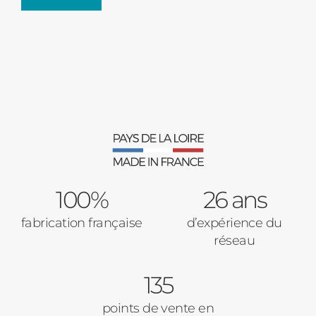
Fenêtres
Décrivez-nous votre projet
Précédent
Moustiquaires
Verrière intérieures
Type de logement
100%
Baies Vitrées
26 ans
fabrication française
d’expérience du
Pavillon
réseau
Porte d'entrée
Appartement
135
Autre
Volets Roulants
points de vente en