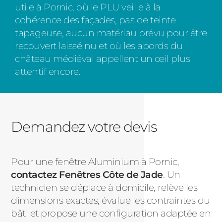
utile à Pornic, où le PLU veille à la
cohérence des façades, pas de teinte
tapageuse, aucun matériau prévu pour être
recouvert laissé nu et où les abords du
château médiéval appellent un œil plus
attentif encore.
Demandez votre devis
Pour une fenêtre Aluminium à Pornic,
contactez Fenêtres Côte de Jade
. Un
technicien se déplace à domicile, relève les
dimensions exactes, évalue les contraintes du
bâti et propose une configuration adaptée en