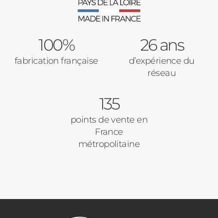
Verrière intérieures
Type de logement
100%
Baies Vitrées
26 ans
fabrication française
d’expérience du
Pavillon
réseau
Porte d'entrée
Appartement
135
Autre
Volets Roulants
points de vente en
France
Vos disponibilités
métropolitaine
Pergolas
Carports