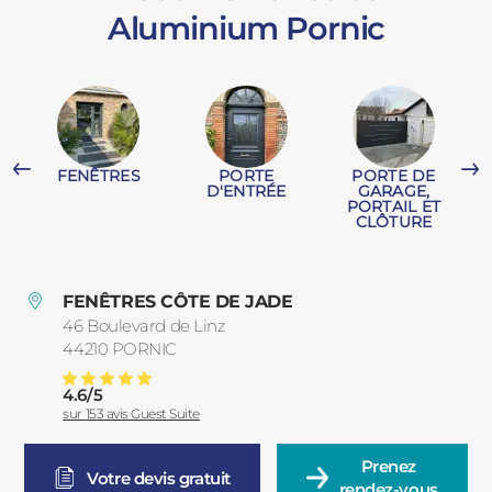
Aluminium Pornic
PORTAILS ET PORTILLONS
CARPORTS
PVC
CLÔTURES
FENÊTRES
PORTE
PORTE DE
T
D'ENTRÉE
GARAGE,
PORTAIL ET
CLÔTURE
FENÊTRES CÔTE DE JADE
46 Boulevard de Linz
ALUMINIUM
44210
PORNIC
France
4.6
/
5
Pose De Fenêtres Aluminium Pornic
Note moyenne :
sur
153
avis Guest Suite
Prenez

Votre devis gratuit
rendez-vous