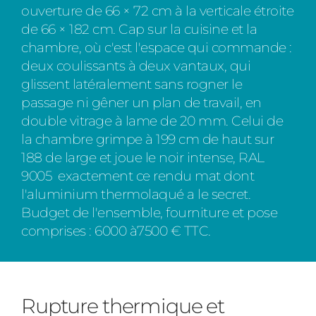
ouverture de 66 × 72 cm à la verticale étroite
de 66 × 182 cm. Cap sur la cuisine et la
chambre, où c'est l'espace qui commande :
deux coulissants à deux vantaux, qui
glissent latéralement sans rogner le
passage ni gêner un plan de travail, en
double vitrage à lame de 20 mm. Celui de
la chambre grimpe à 199 cm de haut sur
188 de large et joue le noir intense, RAL
9005 exactement ce rendu mat dont
l'aluminium thermolaqué a le secret.
Budget de l'ensemble, fourniture et pose
comprises : 6000 à7500 € TTC.
Rupture thermique et