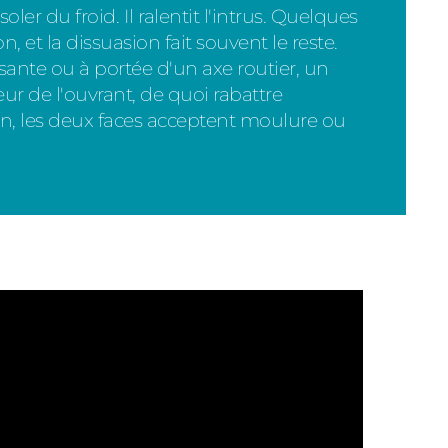
soler du froid. Il ralentit l'intrus. Quelques
 et la dissuasion fait souvent le reste.
ante ou à portée d'un axe routier, un
eur de l'ouvrant, de quoi rabattre
on, les deux faces acceptent moulure ou