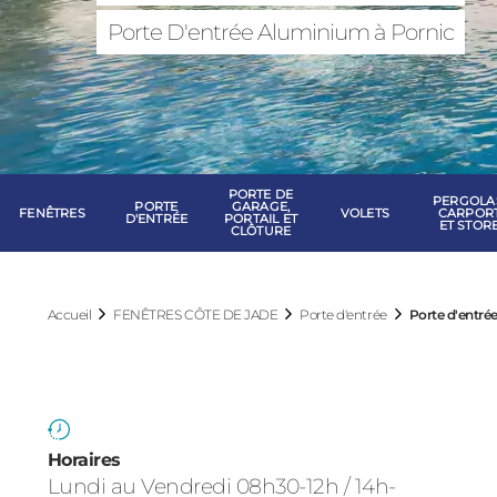
FENÊTRES CÔT
Porte D'entrée Aluminium à Pornic
PORTE DE
PERGOLA
PORTE
GARAGE,
FENÊTRES
VOLETS
CARPOR
D'ENTRÉE
PORTAIL ET
ET STOR
CLÔTURE
Accueil
FENÊTRES CÔTE DE JADE
Porte d'entrée
Porte d'entrée
Horaires
Lundi au Vendredi 08h30-12h / 14h-