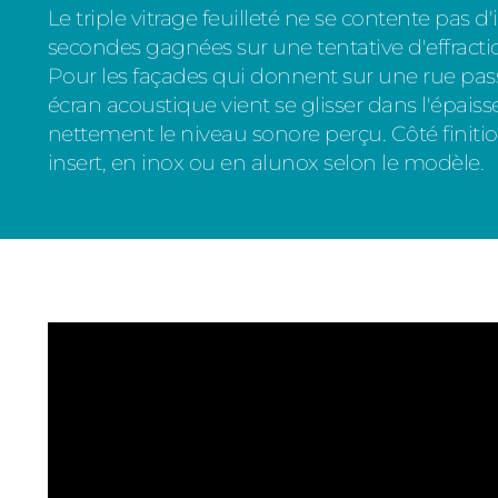
Le triple vitrage feuilleté ne se contente pas d'i
secondes gagnées sur une tentative d'effraction,
Pour les façades qui donnent sur une rue pass
écran acoustique vient se glisser dans l'épaiss
nettement le niveau sonore perçu. Côté finiti
insert, en inox ou en alunox selon le modèle.