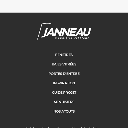
Carports
Cloture
Adresse des travaux
Portail
FENÊTRES
BAIES VITRÉES
Code Postal des travaux
PORTES D’ENTRÉE
Précédent
Suivant
INSPIRATION
GUIDE PROJET
Ville des travaux
MENUISIERS
NOS ATOUTS