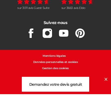
sur 3011 avis Guest Suite
sur 3663 avis Eldo
Suivez-nous
Facebook
Instagram
Youtube
Pinterest
Mentions légales
Données personnelles et cookies
Gestion des cookies
Cl
Demandez votre devis gratuit