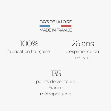
Précédent
Moustiquaires
Verrière intérieures
Type de logement
100%
Baies Vitrées
26 ans
fabrication française
d’expérience du
Pavillon
réseau
Porte d'entrée
Appartement
135
Autre
Volets Roulants
points de vente en
France
Vos disponibilités
métropolitaine
Pergolas