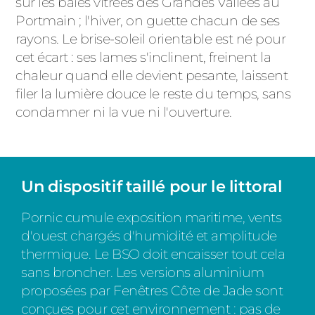
sur les baies vitrées des Grandes Vallées au
Portmain ; l'hiver, on guette chacun de ses
rayons. Le brise-soleil orientable est né pour
cet écart : ses lames s'inclinent, freinent la
chaleur quand elle devient pesante, laissent
filer la lumière douce le reste du temps, sans
condamner ni la vue ni l'ouverture.
Un dispositif taillé pour le littoral
Pornic cumule exposition maritime, vents
d'ouest chargés d'humidité et amplitude
thermique. Le BSO doit encaisser tout cela
sans broncher. Les versions aluminium
proposées par Fenêtres Côte de Jade sont
conçues pour cet environnement : pas de