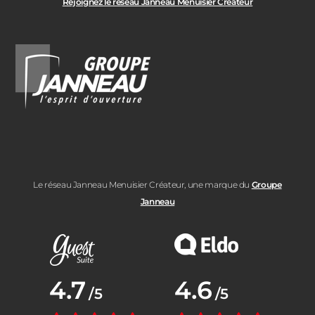
Rejoignez le réseau Janneau Menuisier Créateur
Le réseau Janneau Menuisier Créateur, une marque du
Groupe
Janneau
Note moyenne :
4.7
Note moyenne :
4.6
/5
/5