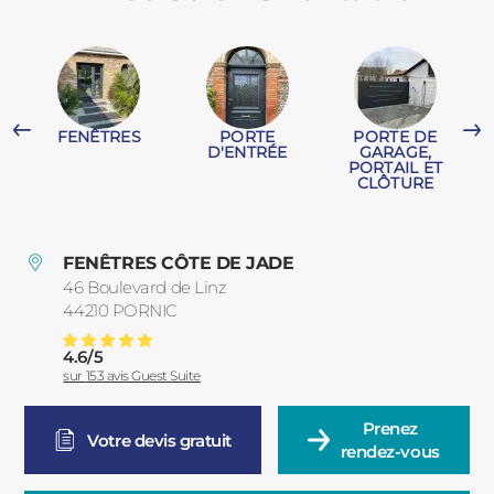
PORTAILS ET PORTILLONS
CARPORTS
PVC
FENÊTRES
PORTE
PORTE DE
CLÔTURES
T
D'ENTRÉE
GARAGE,
PORTAIL ET
CLÔTURE
FENÊTRES CÔTE DE JADE
46 Boulevard de Linz
44210
PORNIC
France
ALUMINIUM
4.6
/
5
Brise Soleil Orientable
Note moyenne :
sur
153
avis Guest Suite
Prenez

Votre devis gratuit
rendez-vous