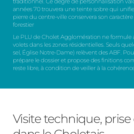
traditionnel. Ce degré de personnalisation valor
années 70 trouvera une teinte sobre qui unifi
pierre du centre-ville conservera son caractère
forestier
Le PLU de Cholet Agglomération ne formule a
volets dans les zones résidentielles. Seuls que
sel, Église Notre-Dame) relèvent des ABF. Pour
prépare le dossier et propose des finitions com
reste libre, à condition de veiller à la cohéren
Visite technique, prise
dans le Choletais