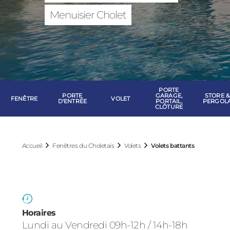
Fenêtres du Cho
Menuisier Cholet
PORTE
PORTE
GARAGE,
STORE &
FENÊTRE
VOLET
D'ENTRÉE
PORTAIL,
PERGOL
CLÔTURE
Accueil
Fenêtres du Choletais
Volets
Volets battants
Horaires
Lundi au Vendredi 09h-12h / 14h-18h