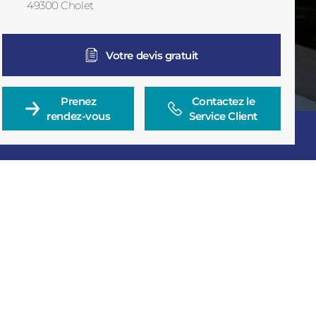
49300
Cholet
France
Votre devis gratuit
Prenez

Contactez le

rendez-vous
Service Client
Consulter