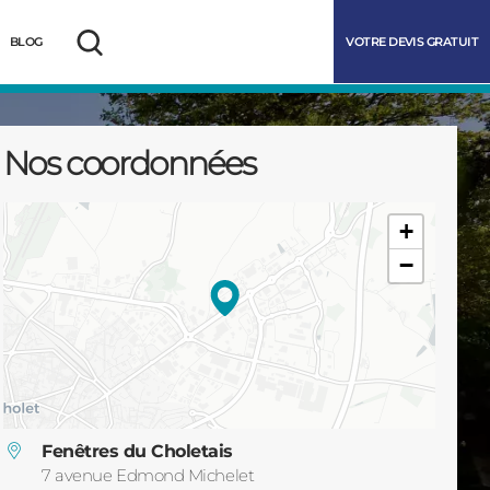
VOTRE DEVIS GRATUIT
BLOG
Rechercher
Nos coordonnées
+
−
marrer
Fenêtres du Choletais
7 avenue Edmond Michelet