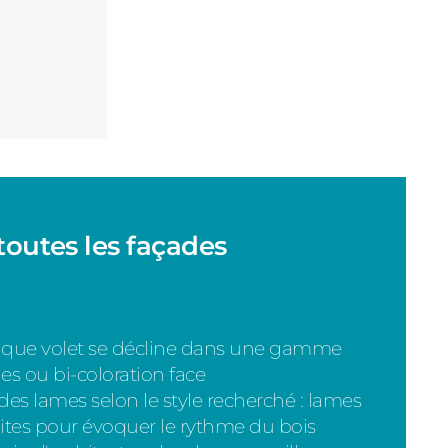
toutes les façades
aque volet se décline dans une gamme
les ou bi-coloration face
 des lames selon le style recherché : lames
oites pour évoquer le rythme du bois