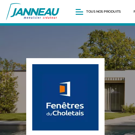
TOUS NOS PRODUITS
Fenêtres et Portes-fenêtres
Baies vitrées
Portes d’entrée
Volets roulants
Pergolas
Portails et portillons
Carports
Clôtures