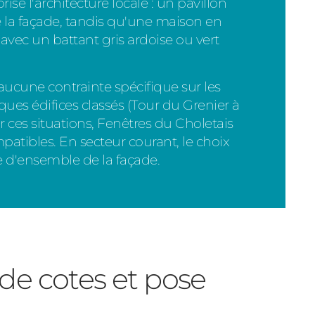
ise l'architecture locale : un pavillon
e la façade, tandis qu'une maison en
 avec un battant gris ardoise ou vert
ucune contrainte spécifique sur les
lques édifices classés (Tour du Grenier à
 ces situations, Fenêtres du Choletais
patibles. En secteur courant, le choix
ce d'ensemble de la façade.
 de cotes et pose