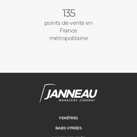
135
Autre
Volets Roulants
points de vente en
France
Vos disponibilités
métropolitaine
Pergolas
Carports
Cloture
Adresse des travaux
Portail
FENÊTRES
BAIES VITRÉES
Code Postal des travaux