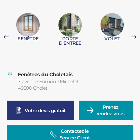
PORTAILS ET PORTILLONS
CARPORTS
PVC
FENÊTRE
PORTE
VOLET
CLÔTURES
D'ENTRÉE
Fenêtres du Choletais
7 avenue Edmond Michelet
49300
Cholet
France
ALUMINIUM
Prenez

Votre devis gratuit
rendez-vous
Contactez le

Service Client