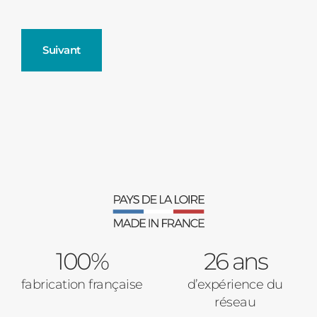
Suivant
Fenêtres
Décrivez-nous votre projet
Précédent
Moustiquaires
Verrière intérieures
Type de logement
100%
Baies Vitrées
26 ans
fabrication française
d’expérience du
Pavillon
réseau
Porte d'entrée
Appartement