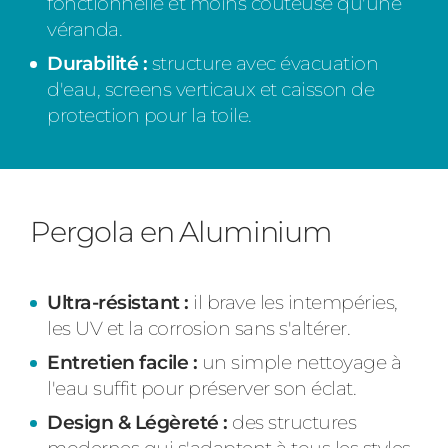
fonctionnelle et moins coûteuse qu'une
véranda.
Durabilité :
structure avec évacuation
d'eau, screens verticaux et caisson de
protection pour la toile.
Pergola en Aluminium
Ultra-résistant :
il brave les intempéries,
les UV et la corrosion sans s'altérer.
Entretien facile :
un simple nettoyage à
l'eau suffit pour préserver son éclat.
Design & Légèreté :
des structures