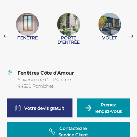
PORTAILS ET PORTILLONS
CARPORTS
PVC
FENÊTRE
PORTE
VOLET
CLÔTURES
D'ENTRÉE
Fenêtres Côte d'Amour
6 avenue de Gulf Stream
44380
Pornichet
France
ALUMINIUM
Prenez

Votre devis gratuit
rendez-vous
Contactez le

Service Client