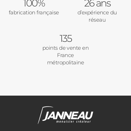
100%
Baies Vitrées
26 ans
fabrication française
d’expérience du
Pavillon
réseau
Porte d'entrée
Appartement
135
Autre
Volets Roulants
points de vente en
France
Vos disponibilités
métropolitaine
Pergolas
Carports
Cloture
Adresse des travaux