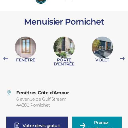
PORTAILS ET PORTILLONS
Menuisier Pornichet
CARPORTS
PVC
CLÔTURES
FENÊTRE
PORTE
VOLET
D'ENTRÉE
ALUMINIUM
Fenêtres Côte d'Amour
6 avenue de Gulf Stream
44380
Pornichet
France
Prenez

Votre devis gratuit