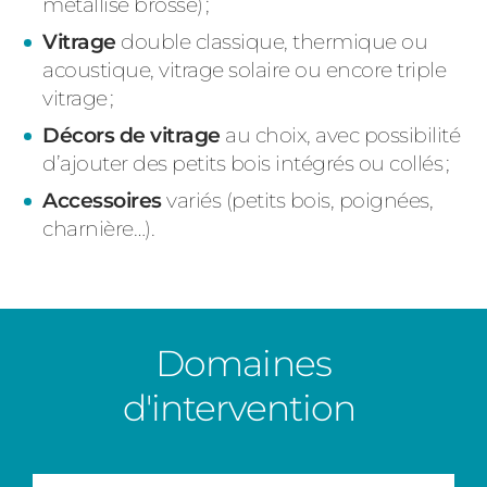
métallisé brossé)
;
Vitrage
double
classique
, thermique ou
acoustique, vitrage solaire ou encore triple
vitrage ;
Décors de vitrage
au choix, avec possibilité
d’ajouter des petits bois
intégrés
ou collés ;
Accessoires
variés (petits bois, poignées,
charnière…)
.
Domaines
d'intervention