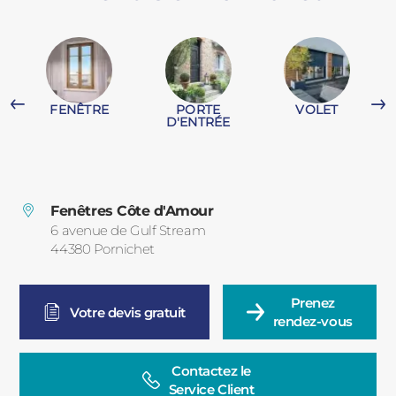
PORTAILS ET PORTILLONS
CARPORTS
PVC
FENÊTRE
PORTE
VOLET
CLÔTURES
D'ENTRÉE
Fenêtres Côte d'Amour
6 avenue de Gulf Stream
44380
Pornichet
France
ALUMINIUM
Prenez

Votre devis gratuit
rendez-vous
Contactez le

Service Client