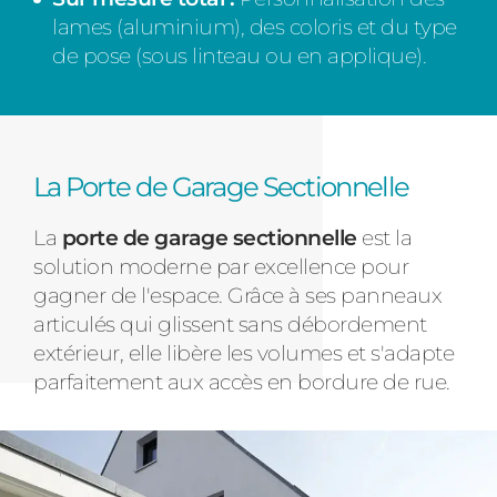
lames (aluminium), des coloris et du type
de pose (sous linteau ou en applique).
La Porte de Garage Sectionnelle
La
porte de garage sectionnelle
est la
solution moderne par excellence pour
gagner de l'espace. Grâce à ses panneaux
articulés qui glissent sans débordement
extérieur, elle libère les volumes et s'adapte
parfaitement aux accès en bordure de rue.