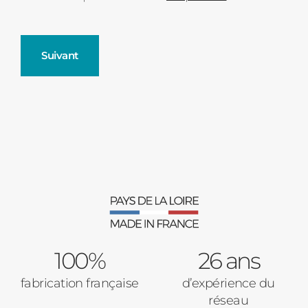
Suivant
Fenêtres
Décrivez-nous votre projet
Précédent
Moustiquaires
Verrière intérieures
Type de logement
100%
Baies Vitrées
26 ans
fabrication française
d’expérience du
Pavillon
réseau