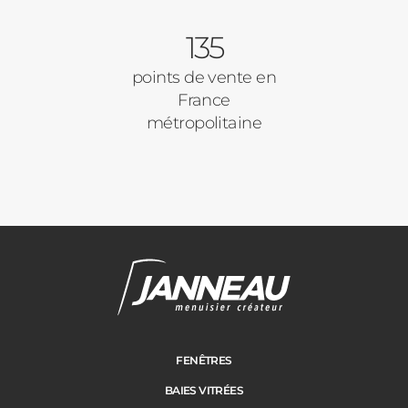
Porte d'entrée
Appartement
135
Autre
Volets Roulants
points de vente en
France
Vos disponibilités
métropolitaine
Pergolas
Carports
Cloture
Adresse des travaux
Portail
FENÊTRES
BAIES VITRÉES
Code Postal des travaux