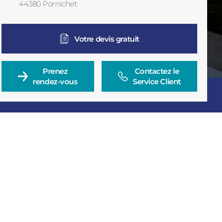
44380
Pornichet
France
Votre devis gratuit
Prenez

Contactez le

rendez-vous
Service Client
Consulter