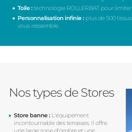
Toile :
technologie ROLLERBAT pour limiter le
Personnalisation infinie :
plus de 500 tissus
vous ressemble.
Nos types de Stores
Store banne :
L'équipement
incontournable des terrasses. Il offre
une large zone d'ombre et une