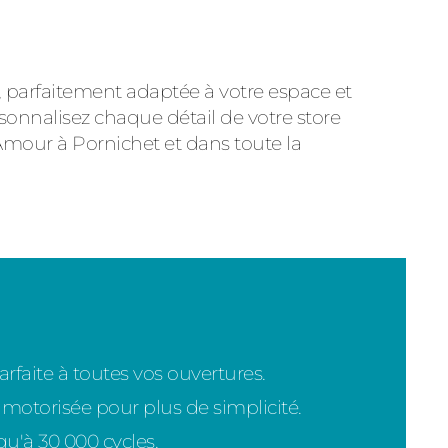
, parfaitement adaptée à votre espace et
rsonnalisez chaque détail de votre store
our à Pornichet et dans toute la
faite à toutes vos ouvertures.
torisée pour plus de simplicité.
u'à 30 000 cycles.