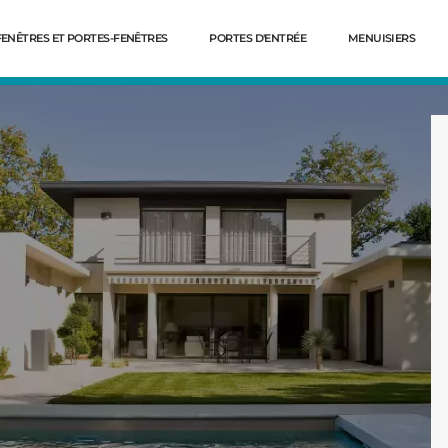
FENÊTRES ET PORTES-FENÊTRES
PORTES D'ENTRÉE
MENUISIERS
Dé
d'Amour