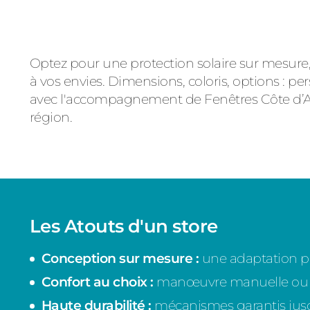
Optez pour une protection solaire sur mesure
à vos envies. Dimensions, coloris, options : pe
avec l'accompagnement de Fenêtres Côte d’Am
région.
Les Atouts d'un store
Conception sur mesure :
une adaptation par
Confort au choix :
manœuvre manuelle ou mo
Haute durabilité :
mécanismes garantis jusq