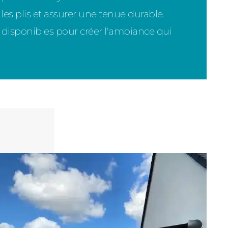
s plis et assurer une tenue durable.
 disponibles pour créer l'ambiance qui