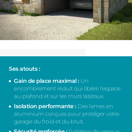
Ses atouts :
Gain de place maximal :
Un
encombrement réduit qui libère l'espace
au plafond et sur les murs latéraux.
Isolation performante :
Des lames en
aluminium conçues pour protéger votre
garage du froid et du bruit.
Sécurité renforcée :
Système de verrous