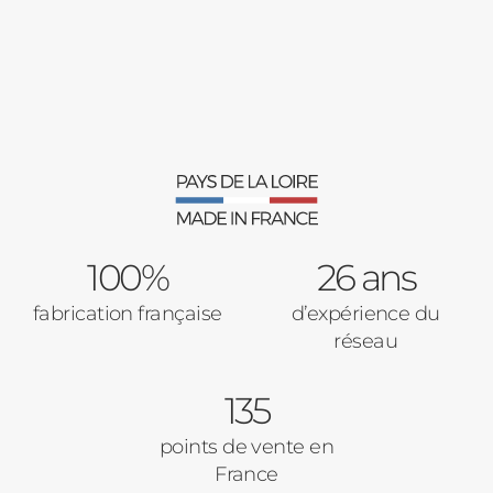
Fenêtres
Décrivez-nous votre projet
Précédent
Moustiquaires
Verrière intérieures
Type de logement
100%
Baies Vitrées
26 ans
fabrication française
d’expérience du
Pavillon
réseau
Porte d'entrée
Appartement
135
Autre
Volets Roulants
points de vente en
France
Vos disponibilités