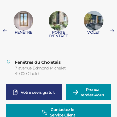
PORTAILS ET PORTILLONS
CARPORTS
PVC
FENÊTRE
PORTE
VOLET
CLÔTURES
D'ENTRÉE
Fenêtres du Choletais
7 avenue Edmond Michelet
49300
Cholet
France
ALUMINIUM
Prenez

Votre devis gratuit
rendez-vous
Contactez le

Service Client