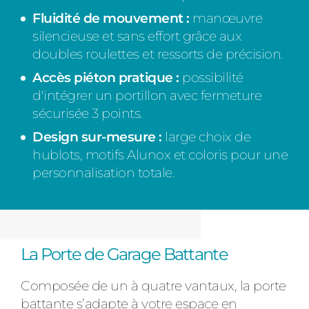
Fluidité de mouvement :
manœuvre
silencieuse et sans effort grâce aux
doubles roulettes et ressorts de précision.
Accès piéton pratique :
possibilité
d'intégrer un portillon avec fermeture
sécurisée 3 points.
Design sur-mesure :
large choix de
hublots, motifs Alunox et coloris pour une
personnalisation totale.
La Porte de Garage Battante
Composée de un à quatre vantaux, la porte
battante s’adapte à votre espace en