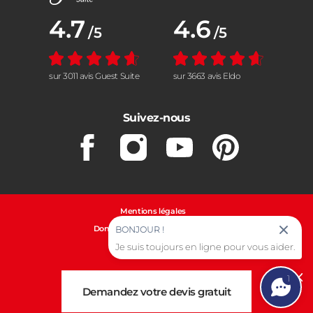
Note moyenne :
4.7
Note moyenne :
4.6
/5
/5
sur 3011 avis Guest Suite
sur 3663 avis Eldo
Suivez-nous
Facebook
Instagram
Youtube
Pinterest
Mentions légales
Données personnelles et cookies
BONJOUR !
Gestion des cookies
Je suis toujours en ligne pour vous aider.
1
Cl
Demandez votre devis gratuit