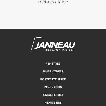
métropolitaine
Pergolas
Carports
Cloture
Adresse des travaux
Portail
FENÊTRES
BAIES VITRÉES
Code Postal des travaux
PORTES D’ENTRÉE
Précédent
Suivant
INSPIRATION
GUIDE PROJET
Ville des travaux
MENUISIERS