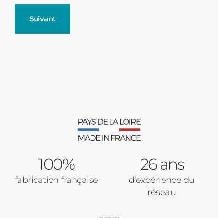
Suivant
Fenêtres
Décrivez-nous votre projet
Précédent
Moustiquaires
Verrière intérieures
Type de logement
100%
Baies Vitrées
26 ans
fabrication française
d’expérience du
Pavillon
réseau
Porte d'entrée
Appartement