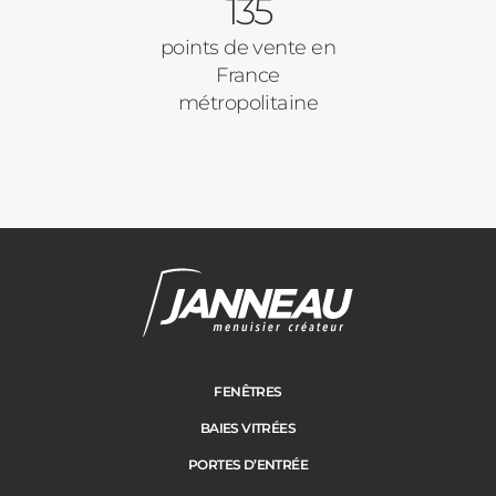
135
Autre
Volets Roulants
points de vente en
France
Vos disponibilités
métropolitaine
Pergolas
Carports
Cloture
Adresse des travaux
Portail
FENÊTRES
BAIES VITRÉES
Code Postal des travaux
PORTES D’ENTRÉE
Précédent
Suivant