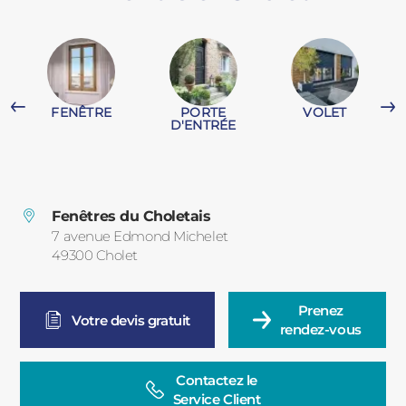
PORTAILS ET PORTILLONS
CARPORTS
PVC
FENÊTRE
PORTE
VOLET
CLÔTURES
D'ENTRÉE
Fenêtres du Choletais
7 avenue Edmond Michelet
49300
Cholet
France
ALUMINIUM
Prenez

Votre devis gratuit
rendez-vous
Contactez le

Service Client