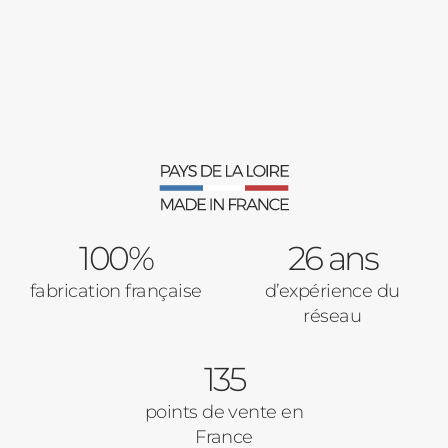
Fenêtres
Décrivez-nous votre projet
Précédent
Moustiquaires
Verrière intérieures
Type de logement
100%
Baies Vitrées
26 ans
fabrication française
d’expérience du
Pavillon
réseau
Porte d'entrée
Appartement
135
Autre
Volets Roulants
points de vente en
France
Vos disponibilités