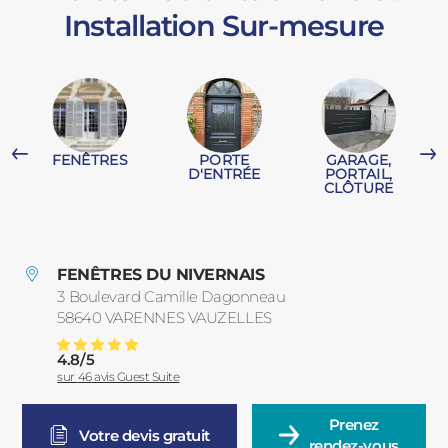
Installation Sur-mesure
PORTAILS ET PORTILLONS
CARPORTS
PVC
CLÔTURES
FENÊTRES
PORTE
GARAGE,
T
D'ENTRÉE
PORTAIL,
CLÔTURE
FENÊTRES DU NIVERNAIS
3 Boulevard Camille Dagonneau
ALUMINIUM
58640
VARENNES VAUZELLES
France
4.8
/
5
Volets Roulants à Nevers : Installation Sur-mesure
Note moyenne :
sur
46
avis Guest Suite
Prenez

Votre devis gratuit
rendez-vous