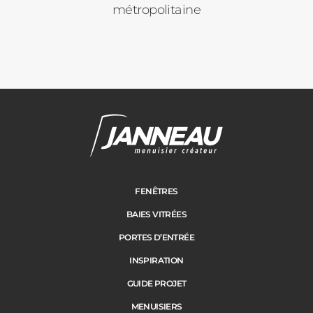
métropolitaine
Pergolas
Carports
Cloture
Adresse des travaux
Portail
FENÊTRES
BAIES VITRÉES
Code Postal des travaux
PORTES D’ENTRÉE
Précédent
Suivant
INSPIRATION
GUIDE PROJET
Ville des travaux
MENUISIERS