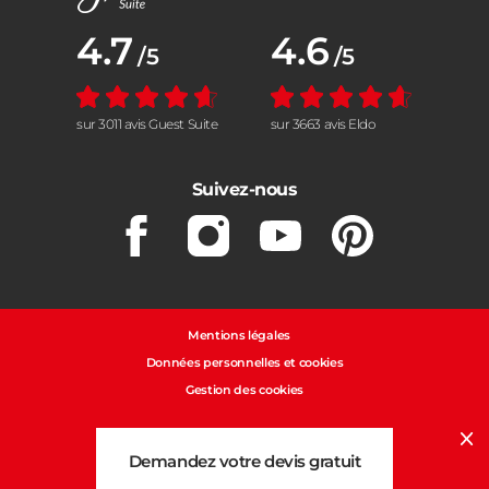
Note moyenne :
4.7
Note moyenne :
4.6
/5
/5
sur 3011 avis Guest Suite
sur 3663 avis Eldo
Suivez-nous
Facebook
Instagram
Youtube
Pinterest
Mentions légales
Données personnelles et cookies
Gestion des cookies
Cl
Demandez votre devis gratuit