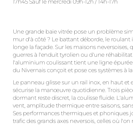
17h45 Sauf le mercredi 09h-12h / 14h-17h
Une grande baie vitrée pose un problème simp
mur d'à côté ? Le battant déborde, le roulant i
longe la façade. Sur les maisons neversoises, 
guerres à l'enduit tyrolien ou d'une réhabilita
l'aluminium coulissant tient une ligne épurée
du Nivernais conçoit et pose ces systèmes à la
Le panneau glisse sur un rail inox, en haut et 
sécurise la manœuvre quotidienne. Trois pièces
dormant reste discret, la coulisse fluide. L'alu
vent, amplitude thermique entre saisons, sans ga
Ses performances thermiques et phoniques jo
trafic des grands axes neversois, celles où l'on 