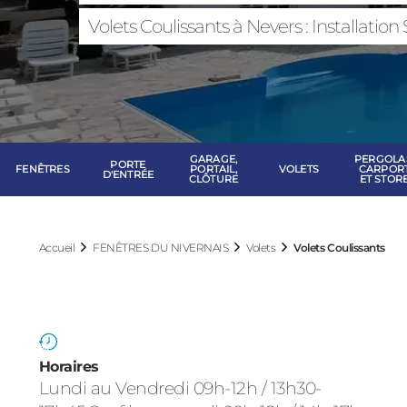
FENÊTRES DU 
Volets Coulissants à Nevers : Installatio
GARAGE,
PERGOLA
PORTE
FENÊTRES
PORTAIL,
VOLETS
CARPOR
D'ENTRÉE
CLÔTURE
ET STOR
Accueil
FENÊTRES DU NIVERNAIS
Volets
Volets Coulissants
Horaires
Lundi au Vendredi 09h-12h / 13h30-