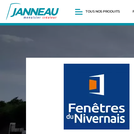
TOUS NOS PRODUITS
Fenêtres et Portes-fenêtres
Baies vitrées
Portes d’entrée
Volets roulants
Pergolas
Portails et portillons
Carports
Clôtures