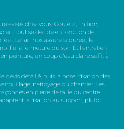
relevées chez vous. Couleur, finition,
leil : tout se décide en fonction de
éel. Le rail inox assure la durée ; le
lifie la fermeture du soir. Et l'entretien
en peinture, un coup d'eau claire suffit à
 devis détaillé, puis la pose : fixation des
 verrouillage, nettoyage du chantier. Les
açonnés en pierre de taille du centre
adaptent la fixation au support, plutôt