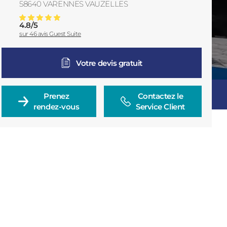
58640
VARENNES VAUZELLES
France
4.8
/
5
Volets Coulissants à Nevers : Installation Sur-mesure
Note moyenne :
sur
46
avis Guest Suite
Votre devis gratuit
Prenez

Contactez le

rendez-vous
Service Client
Consulter