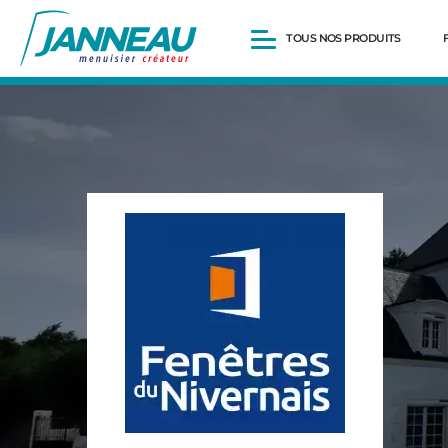
TOUS NOS PRODUITS
Fenêtres et Portes-fenêtres
Baies vitrées
Portes d’entrée
Volets roulants
Pergolas
Portails et portillons
Carports
Clôtures