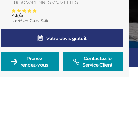
58640
VARENNES VAUZELLES
France
4.8
/
5
Store, Carport Pergola à Nevers
Note moyenne :
sur
46
avis Guest Suite
Votre devis gratuit
Prenez

Contactez le

rendez-vous
Service Client
Consulter