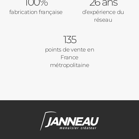
100%
Baies Vitrées
26 ans
fabrication française
d’expérience du
Pavillon
réseau
Porte d'entrée
Appartement
135
Autre
Volets Roulants
points de vente en
France
Vos disponibilités
métropolitaine
Pergolas
Carports
Cloture
Adresse des travaux
Portail