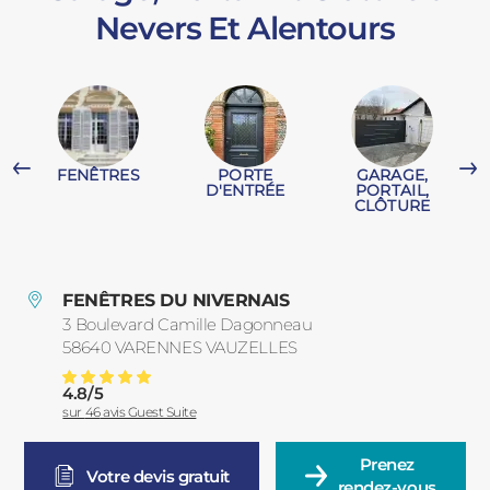
Nevers Et Alentours
PORTAILS ET PORTILLONS
CARPORTS
PVC
CLÔTURES
FENÊTRES
PORTE
GARAGE,
T
D'ENTRÉE
PORTAIL,
CLÔTURE
FENÊTRES DU NIVERNAIS
3 Boulevard Camille Dagonneau
ALUMINIUM
58640
VARENNES VAUZELLES
France
4.8
/
5
Garage, Portail Et Clôture à Nevers Et Alentours
Note moyenne :
sur
46
avis Guest Suite
Prenez

Votre devis gratuit
rendez-vous