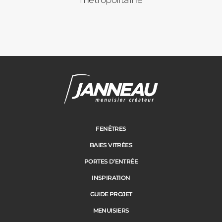
métropolitaine
Pergolas
Carports
Cloture
Adresse des travaux
Portail
FENÊTRES
BAIES VITRÉES
Code Postal des travaux
PORTES D’ENTRÉE
Précédent
Suivant
INSPIRATION
GUIDE PROJET
Ville des travaux
MENUISIERS