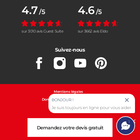
Note moyenne :
4.7
Note moyenne :
4.6
/5
/5
sur 3010 avis Guest Suite
sur 3662 avis Eldo
Suivez-nous
Facebook
Instagram
Youtube
Pinterest
Mentions légales
Données personnelles et cookies
BONJOUR !
Je suis toujours en ligne pour vous aider.
Gestion des cookies
1
Cl
Demandez votre devis gratuit