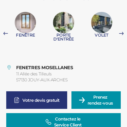
PORTAILS ET PORTILLONS
CARPORTS
PVC
FENÊTRE
PORTE
VOLET
CLÔTURES
D'ENTRÉE
FENETRES MOSELLANES
11 Allée des Tilleuls
57130
JOUY-AUX-ARCHES
France
ALUMINIUM
Prenez

Votre devis gratuit
rendez-vous
Contactez le

Service Client