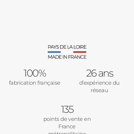
Fenêtres
Décrivez-nous votre projet
Précédent
Moustiquaires
Verrière intérieures
Type de logement
100%
Baies Vitrées
26 ans
fabrication française
d’expérience du
Pavillon
réseau
Porte d'entrée
Appartement
135
Autre
Volets Roulants
points de vente en
France
Vos disponibilités