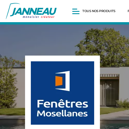
TOUS NOS PRODUITS
Fenêtres et Portes-fenêtres
Baies vitrées
Portes d’entrée
Volets roulants
Pergolas
Portails et portillons
Carports
Clôtures