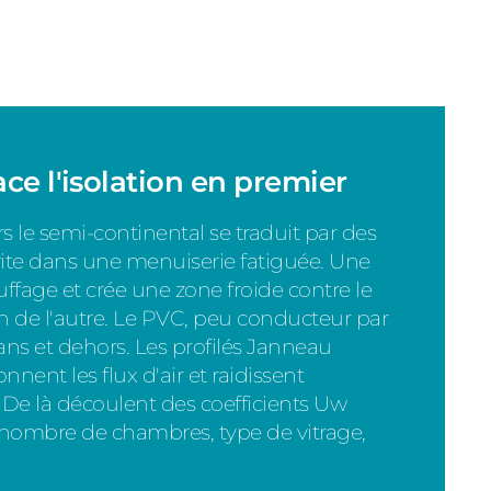
ce l'isolation en premier
 le semi-continental se traduit par des
 vite dans une menuiserie fatiguée. Une
auffage et crée une zone froide contre le
n de l'autre. Le PVC, peu conducteur par
ans et dehors. Les profilés Janneau
nnent les flux d'air et raidissent
De là découlent des coefficients Uw
: nombre de chambres, type de vitrage,