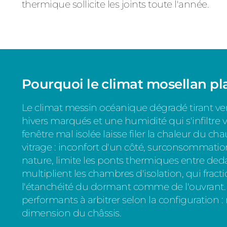
thermique sollicite les joints toute l'année.
Pourquoi le climat mosellan pla
Le climat messin océanique dégradé tirant vers
hivers marqués et une humidité qui s'infiltre
fenêtre mal isolée laisse filer la chaleur du ch
vitrage : inconfort d'un côté, surconsommatio
nature, limite les ponts thermiques entre ded
multiplient les chambres d'isolation, qui fractio
l'étanchéité du dormant comme de l'ouvrant. 
performants à arbitrer selon la configuration 
dimension du châssis.