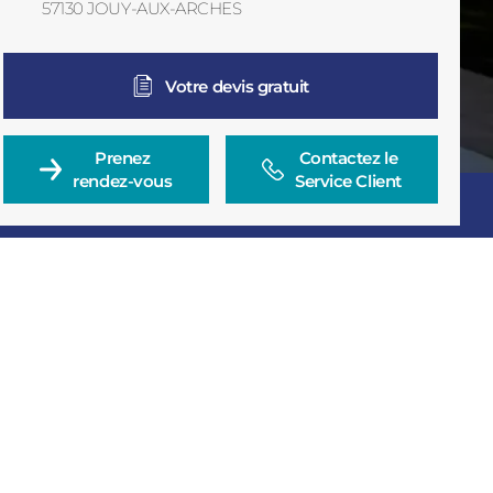
57130
JOUY-AUX-ARCHES
France
Votre devis gratuit
Prenez

Contactez le

rendez-vous
Service Client
Consulter