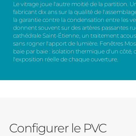
Le vitrage joue l'autre moitié de la partition.
fabricant dix ans sur la qualité de l'assemblag
la garantie contre la condensation entre les ve
donnent souvent sur des artères passantes ru
cathédrale Saint-Étienne, un traitement acoust
sans rogner l'apport de lumière. Fenêtres Mos
baie par baie : isolation thermique d'un côté, 
l'exposition réelle de chaque ouverture.
Configurer le PVC