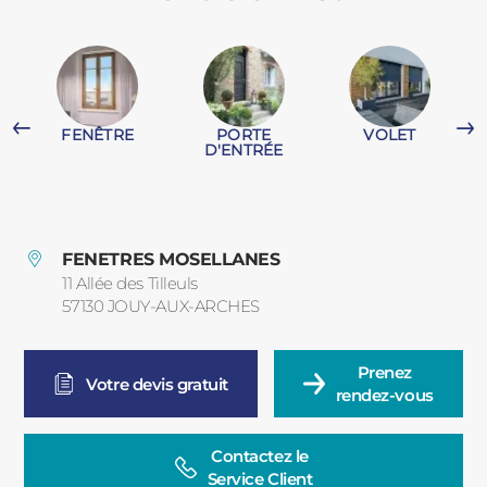
PORTAILS ET PORTILLONS
CARPORTS
PVC
FENÊTRE
PORTE
VOLET
CLÔTURES
D'ENTRÉE
FENETRES MOSELLANES
11 Allée des Tilleuls
57130
JOUY-AUX-ARCHES
France
ALUMINIUM
Prenez

Votre devis gratuit
rendez-vous
Contactez le

Service Client