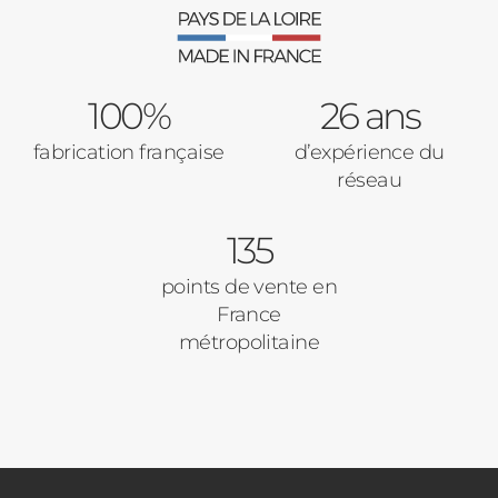
Verrière intérieures
Type de logement
100%
Baies Vitrées
26 ans
fabrication française
d’expérience du
Pavillon
réseau
Porte d'entrée
Appartement
135
Autre
Volets Roulants
points de vente en
France
Vos disponibilités
métropolitaine
Pergolas
Carports