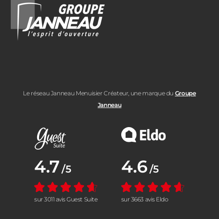
Le réseau Janneau Menuisier Créateur, une marque du
Groupe
Janneau
Note moyenne :
4.7
Note moyenne :
4.6
/5
/5
sur 3011 avis Guest Suite
sur 3663 avis Eldo