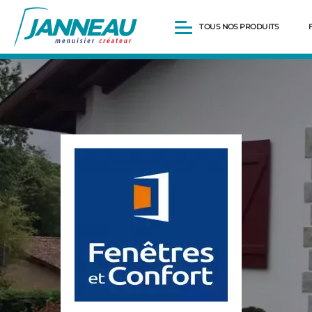
TOUS NOS PRODUITS
Fenêtres et Portes-fenêtres
Baies vitrées
Portes d’entrée
Volets roulants
Pergolas
Portails et portillons
Carports
Clôtures