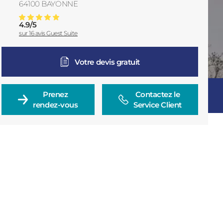
64100
BAYONNE
France
4.9
/
5
Installation De Store à Bayonne Et Sa Région
Note moyenne :
sur
16
avis Guest Suite
Votre devis gratuit
Prenez

Contactez le

rendez-vous
Service Client
Consulter