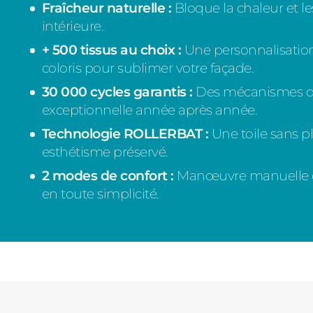
Fraîcheur naturelle :
Bloque la chaleur et le
intérieure.
+ 500 tissus au choix :
Une personnalisatio
coloris pour sublimer votre façade.
30 000 cycles garantis :
Des mécanismes de 
exceptionnelle année après année.
Technologie ROLLERBAT :
Une toile sans pl
esthétisme préservé.
2 modes de confort :
Manœuvre manuelle ou
en toute simplicité.