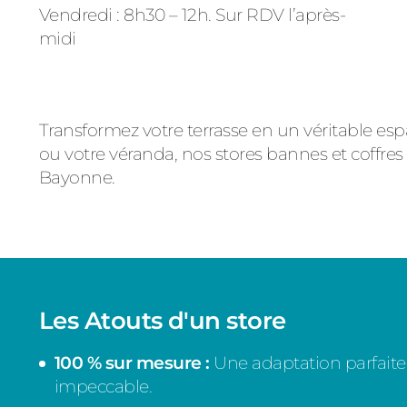
Vendredi : 8h30 – 12h. Sur RDV l’après-
midi
Transformez votre terrasse en un véritable espa
ou votre véranda, nos stores bannes et coffres
Bayonne.
Les Atouts d'un store
100 % sur mesure :
Une adaptation parfaite
impeccable.