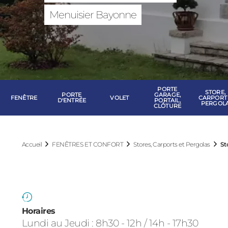
FENÊTRES ET 
Menuisier Bayonne
PORTE
STORE,
PORTE
GARAGE,
FENÊTRE
VOLET
CARPORT
D'ENTRÉE
PORTAIL,
PERGOL
CLÔTURE
Accueil
FENÊTRES ET CONFORT
Stores, Carports et Pergolas
St
Horaires
Lundi au Jeudi : 8h30 - 12h / 14h - 17h30