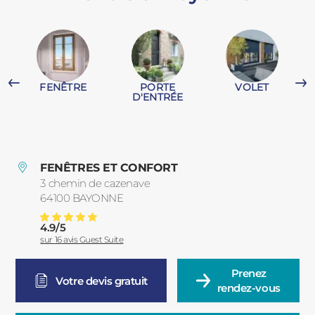
PORTAILS ET PORTILLONS
CARPORTS
PVC
FENÊTRE
PORTE
VOLET
CLÔTURES
D'ENTRÉE
FENÊTRES ET CONFORT
3 chemin de cazenave
64100
BAYONNE
France
ALUMINIUM
4.9
/
5
Carport à Bayonne
Note moyenne :
sur
16
avis Guest Suite
Prenez

Votre devis gratuit
rendez-vous