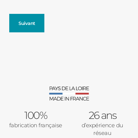
Suivant
Fenêtres
Décrivez-nous votre projet
Précédent
Moustiquaires
Verrière intérieures
Type de logement
100%
Baies Vitrées
26 ans
fabrication française
d’expérience du
Pavillon
réseau
Porte d'entrée
Appartement