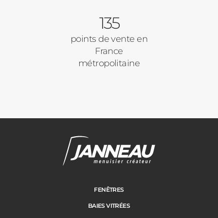
135
Autre
Volets Roulants
points de vente en
France
Vos disponibilités
métropolitaine
Pergolas
Carports
Cloture
Adresse des travaux
Portail
FENÊTRES
BAIES VITRÉES
Code Postal des travaux