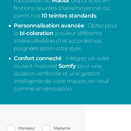
robustesse du
Maobi
, disponibles en
finitions lasurées (claire/moyenne) ou
parmi nos
10 teintes standards
.
Personnalisation avancée
: Optez pour
la
bi-coloration
(couleur différente
intérieur/extérieur) et accordez vos
poignées selon votre style.
Confort connecté
: Intégrez un volet
roulant motorisé
Somfy
pour une
isolation renforcée et une gestion
intelligente de votre maison, en neuf
comme en rénovation.
Monsieur
Madame