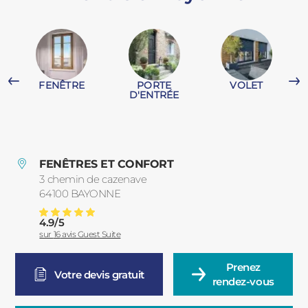
PORTAILS ET PORTILLONS
CARPORTS
PVC
FENÊTRE
PORTE
VOLET
CLÔTURES
D'ENTRÉE
FENÊTRES ET CONFORT
3 chemin de cazenave
64100
BAYONNE
France
ALUMINIUM
4.9
/
5
Pose De Fenêtres Bois à Bayonne Et Dans Sa Région
Note moyenne :
sur
16
avis Guest Suite
Prenez

Votre devis gratuit
rendez-vous