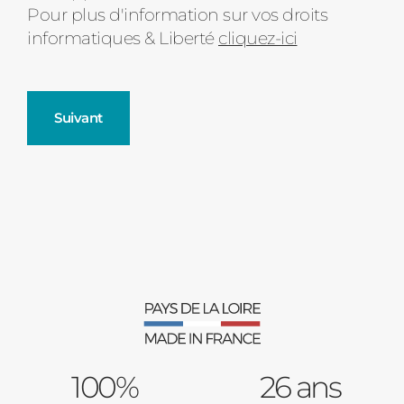
Pour plus d'information sur vos droits
informatiques & Liberté
cliquez-ici
Suivant
Fenêtres
Décrivez-nous votre projet
Précédent
Moustiquaires
Verrière intérieures
Type de logement
100%
Baies Vitrées
26 ans