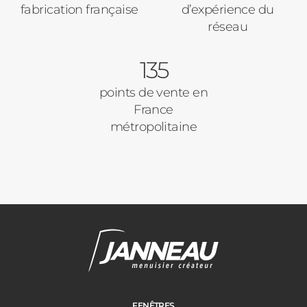
fabrication française
d’expérience du
Pavillon
réseau
Porte d'entrée
Appartement
135
Autre
Volets Roulants
points de vente en
France
Vos disponibilités
métropolitaine
Pergolas
Carports
Cloture
Adresse des travaux
Portail
FENÊTRES