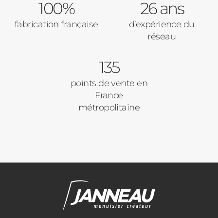
Type de logement
100%
Baies Vitrées
26 ans
fabrication française
d’expérience du
Pavillon
réseau
Porte d'entrée
Appartement
135
Autre
Volets Roulants
points de vente en
France
Vos disponibilités
métropolitaine
Pergolas
Carports
Cloture
Adresse des travaux