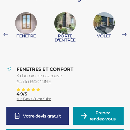
PORTAILS ET PORTILLONS
CARPORTS
PVC
FENÊTRE
PORTE
VOLET
CLÔTURES
D'ENTRÉE
FENÊTRES ET CONFORT
3 chemin de cazenave
64100
BAYONNE
France
ALUMINIUM
4.9
/
5
Portes De Garage à Bayonne Et Sa Région: Installation Sur-mesure
Note moyenne :
sur
16
avis Guest Suite
Prenez

Votre devis gratuit
rendez-vous