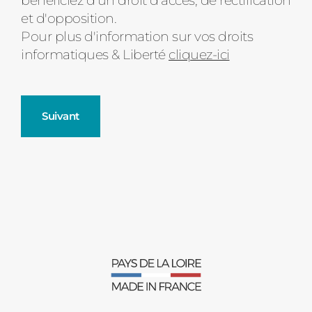
bénéficiez d'un droit d’accès, de rectification
et d'opposition.
Pour plus d'information sur vos droits
informatiques & Liberté
cliquez-ici
Suivant
Fenêtres
Décrivez-nous votre projet
Précédent
Moustiquaires
Verrière intérieures